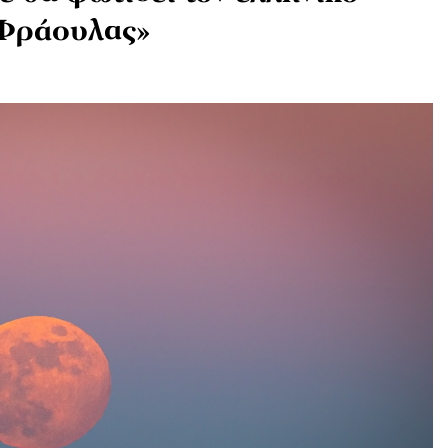
 Φράουλας»