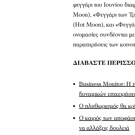
φεγγάρι του Ιουνίου δι
Moon), «Φεγγάρι των Τ
(Hot Moon), και «Φεγγά
ονομασίες συνδέονται με
παρατηρήσεις των κοινοτ
ΔΙΑΒΑΣΤΕ ΠΕΡΙΣΣ
Business Monitor: H 
δυναμικών επιχειρήσ
Ο πληθωρισμός θα κρί
Ο καιρός των αποφάσεω
να αλλάξεις δουλειά