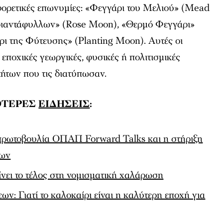
αφορετικές επωνυμίες: «Φεγγάρι του Μελιού» (Mead
ριαντάφυλλων» (Rose Moon), «Θερμό Φεγγάρι»
ρι της Φύτευσης» (Planting Moon). Αυτές οι
 εποχικές γεωργικές, φυσικές ή πολιτισμικές
ήτων που τις διατύπωσαν.
ΟΤΕΡΕΣ
ΕΙΔΗΣΕΙΣ
:
πρωτοβουλία ΟΠΑΠ Forward Talks και η στήριξη
εων
νει το τέλος στη νομισματική χαλάρωση
ν: Γιατί το καλοκαίρι είναι η καλύτερη εποχή για