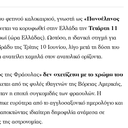
ου φετινού καλοκαιριού, γνωστή ως
«Πανσέληνος
ένεται να κορυφωθεί στην Ελλάδα την
Τετάρτη 11
πρωί (ώρα Ελλάδας). Ωστόσο, η ιδανική στιγμή για
ράδυ της Τρίτης 10 Ιουνίου, λίγο μετά τη δύση του
α ανατείλει χαμηλά στον ανατολικό ορίζοντα.
ος της Φράουλας»
δεν σχετίζεται με το χρώμα του
χεται από τις φυλές ιθαγενών της Βόρειας Αμερικής,
ς ήταν η εποχή συγκομιδής των φραουλών. Η
ηκε ευρύτερα από το αγγλοσαξονικό ημερολόγιο και
, αποκτώντας ιδιαίτερη δημοφιλία ανάμεσα σε
 της αστρονομίας.