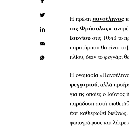
Η πρώτη
πανσέληνος
τ
της Φράουλας»
, αναμ
Ιουνίου
στις 10:43 το 
παρατήρηση θα είναι το β
ηλίου, όταν το φεγγάρι θ
Η ονομασία «Πανσέλην
φεγγαριού
, αλλά προέρ
για τις οποίες ο Ιούνιο
παράδοση αυτή υιοθετήθ
έχει καθιερωθεί διεθνώς
φωτογράφους και λάτρεις