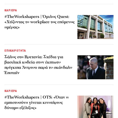
ΚΑΡΙΕΡΑ
#TheWorkshapers | Όμιλος Quest:
«Χτίζοντας το workplace της επόμενης
ημέρας»
ΕΠΙΚΑΙΡΟΤΗΤΑ
Σάλος στη Βρετανία: Σχέδια για
βασιλική κηδεία στον έκπτωτο
πρίγκιπα Άντριου παρά το σκάνδαλο
Έπσταϊν
ΚΑΡΙΕΡΑ
#TheWorkshapers | OTS: «Όταν η
εμπιστοσύνη γίνεται κινητήριος
δύναμη εξέλιξης»