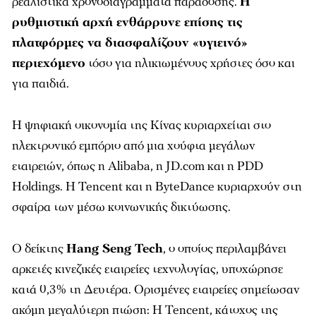
ρεαλιστικά χρονοδιαγράμματα παράδοσης.
Η
ρυθμιστική αρχή ενθάρρυνε επίσης τις
πλατφόρμες να διασφαλίζουν «υγιεινό»
περιεχόμενο
τόσο για ηλικιωμένους χρήστες όσο και
για παιδιά.
Η ψηφιακή οικονομία της Κίνας κυριαρχείται στο
ηλεκτρονικό εμπόριο από μια χούφτα μεγάλων
εταιρειών, όπως η Alibaba, η JD.com και η PDD
Holdings. Η Tencent και η ByteDance κυριαρχούν στη
σφαίρα των μέσω κοινωνικής δικτύωσης.
Ο δείκτης
Hang Seng Tech
, ο οποίος περιλαμβάνει
αρκετές κινεζικές εταιρείες τεχνολογίας, υποχώρησε
κατά 0,3% τη Δευτέρα. Ορισμένες εταιρείες σημείωσαν
ακόμη μεγαλύτερη πτώση: Η Tencent, κάτοχος της