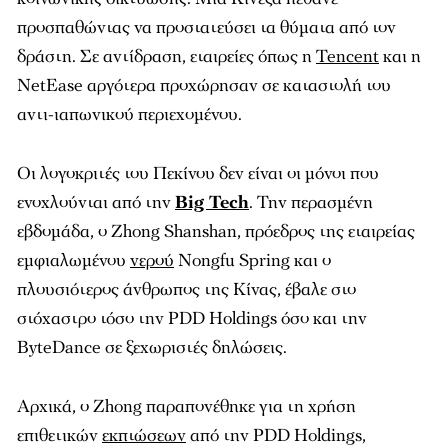
προσπαθώντας να προστατεύσει τα θύματα από τον
δράστη. Σε αντίδραση, εταιρείες όπως η
Tencent
και η
NetEase αργότερα προχώρησαν σε καταστολή του
αντι-ιαπωνικού περιεχομένου.
Οι λογοκριτές του Πεκίνου δεν είναι οι μόνοι που
ενοχλούνται από την
Big Tech
. Την περασμένη
εβδομάδα, ο Zhong Shanshan, πρόεδρος της εταιρείας
εμφιαλωμένου
νερού
Nongfu Spring και ο
πλουσιότερος άνθρωπος της Κίνας, έβαλε στο
στόχαστρο τόσο την PDD Holdings όσο και την
ByteDance σε ξεχωριστές δηλώσεις.
Αρχικά, ο Zhong παραπονέθηκε για τη χρήση
επιθετικών
εκπτώσεων
από την PDD Holdings,