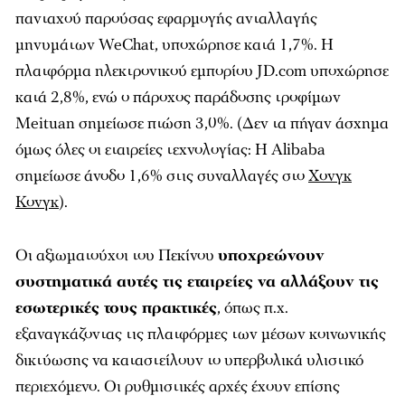
πανταχού παρούσας εφαρμογής ανταλλαγής
μηνυμάτων WeChat, υποχώρησε κατά 1,7%. Η
πλατφόρμα ηλεκτρονικού εμπορίου JD.com υποχώρησε
κατά 2,8%, ενώ ο πάροχος παράδοσης τροφίμων
Meituan σημείωσε πτώση 3,0%. (Δεν τα πήγαν άσχημα
όμως όλες οι εταιρείες τεχνολογίας: Η Alibaba
σημείωσε άνοδο 1,6% στις συναλλαγές στο
Χονγκ
Κονγκ
).
Οι αξιωματούχοι του Πεκίνου
υποχρεώνουν
συστηματικά αυτές τις εταιρείες να αλλάξουν τις
εσωτερικές τους πρακτικές
, όπως π.χ.
εξαναγκάζοντας τις πλατφόρμες των μέσων κοινωνικής
δικτύωσης να καταστείλουν το υπερβολικά υλιστικό
περιεχόμενο. Οι ρυθμιστικές αρχές έχουν επίσης