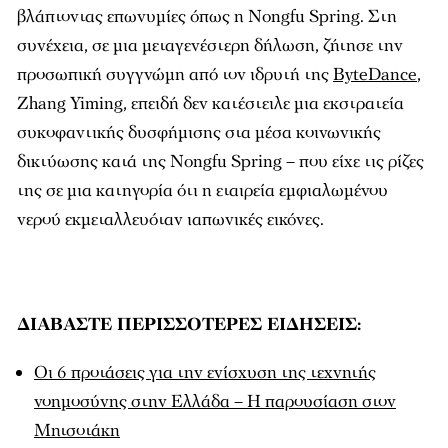
βλάπτοντας επωνυμίες όπως η Nongfu Spring. Στη
συνέχεια, σε μια μεταγενέστερη δήλωση, ζήτησε την
προσωπική συγγνώμη από τον ιδρυτή της
ByteDance
,
Zhang Yiming, επειδή δεν κατέστειλε μια εκστρατεία
συκοφαντικής δυσφήμισης στα μέσα κοινωνικής
δικτύωσης κατά της Nongfu Spring – που είχε τις ρίζες
της σε μια κατηγορία ότι η εταιρεία εμφιαλωμένου
νερού εκμεταλλευόταν ιαπωνικές εικόνες.
ΔΙΑΒΑΣΤΕ ΠΕΡΙΣΣΟΤΕΡΕΣ ΕΙΔΗΣΕΙΣ:
Οι 6 προτάσεις για την ενίσχυση της τεχνητής
νοημοσύνης στην Ελλάδα – Η παρουσίαση στον
Μητσοτάκη