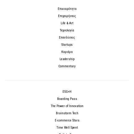
Επικαιρότητα
Επιχειρήσεις
Life & Art
Τεχνολογία
Επενδύσεις
Startups
Καριέρα
Leadership
Commentary
ESG+H
Boarding Pass
The Power of Innovation
Brainstorm Tech
E-commerce Stars
Time Well Spent