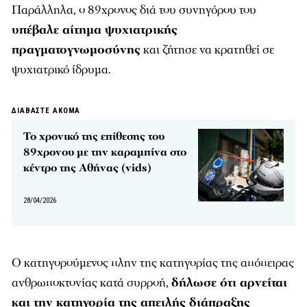
Παράλληλα, ο 89χρονος διά του συνηγόρου του
υπέβαλε αίτημα ψυχιατρικής
πραγματογνωμοσύνης
και ζήτησε να κρατηθεί σε
ψυχιατρικό ίδρυμα.
ΔΙΑΒΑΣΤΕ ΑΚΟΜΑ
Το χρονικό της επίθεσης του
89χρονου με την καραμπίνα στο
κέντρο της Αθήνας (vids)
28/04/2026
Ο κατηγορούμενος πλην της κατηγορίας της απόπειρας
ανθρωποκτονίας κατά συρροή,
δήλωσε ότι αρνείται
και την κατηγορία της απειλής διάπραξης