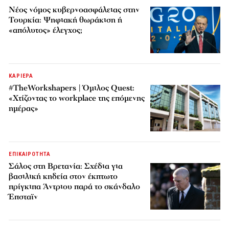
Νέος νόμος κυβερνοασφάλειας στην
Τουρκία: Ψηφιακή θωράκιση ή
«απόλυτος» έλεγχος;
ΚΑΡΙΕΡΑ
#TheWorkshapers | Όμιλος Quest:
«Χτίζοντας το workplace της επόμενης
ημέρας»
ΕΠΙΚΑΙΡΟΤΗΤΑ
Σάλος στη Βρετανία: Σχέδια για
βασιλική κηδεία στον έκπτωτο
πρίγκιπα Άντριου παρά το σκάνδαλο
Έπσταϊν