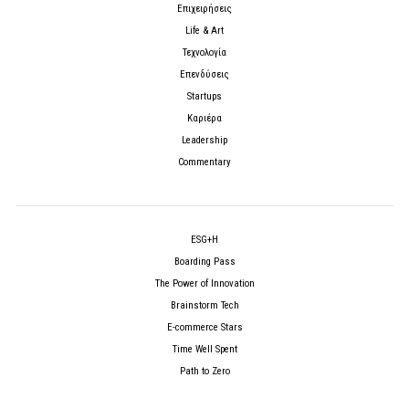
Επιχειρήσεις
Life & Art
Τεχνολογία
Επενδύσεις
Startups
Καριέρα
Leadership
Commentary
ESG+H
Boarding Pass
The Power of Innovation
Brainstorm Tech
E-commerce Stars
Time Well Spent
Path to Zero