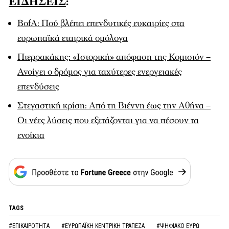
ΕΙΔΗΣΕΙΣ
:
BofA: Πού βλέπει επενδυτικές ευκαιρίες στα
ευρωπαϊκά εταιρικά ομόλογα
Πιερρακάκης: «Ιστορική» απόφαση της Κομισιόν –
Ανοίγει ο δρόμος για ταχύτερες ενεργειακές
επενδύσεις
Στεγαστική κρίση: Από τη Βιέννη έως την Αθήνα –
Οι νέες λύσεις που εξετάζονται για να πέσουν τα
ενοίκια
TAGS
#ΕΠΙΚΑΙΡΟΤΗΤΑ
#ΕΥΡΩΠΑΪΚΗ ΚΕΝΤΡΙΚΗ ΤΡΑΠΕΖΑ
#ΨΗΦΙΑΚΟ ΕΥΡΩ