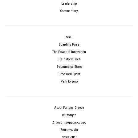
Leadership
Commentary
ESG+H
Boarding Pass
The Power of Innovation
Brainstorm Tech
E-commerce Stars
Time Well Spent
Path to Zero
About Fortune Greece
Ταυτότητα
Δήλωση Συμμόρφωσης
Επικοινωνία
Newsletter