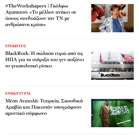
#TheWorkshapers | Γκόλφω
Αγαπητού: «Το μέλλον ανήκει σε
όσους συνδυάζουν την ΤΝ με
ανθρώπινη κρίση»
ΕΠΕΝΔΥΣΕΙΣ
BlackRock: Η πώληση ευρώ από τις
ΗΠΑ για τη στήριξη του γεν αυξάνει
το γεωπολιτικό ρίσκο
ΕΠΙΚΑΙΡΟΤΗΤΑ
Μέση Ανατολή: Τουρκία, Σαουδική
Αραβία και Πακιστάν υπογράφουν
αμυντικό σύμφωνο