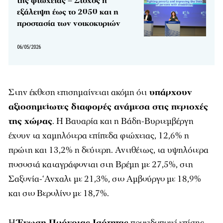
της φτώχειας – Στόχος η
εξάλειψη έως το 2050 και η
προστασία των νοικοκυριών
06/05/2026
Στην έκθεση επισημαίνεται ακόμη ότι
υπάρχουν
αξιοσημείωτες διαφορές ανάμεσα στις περιοχές
της χώρας
. Η Βαυαρία και η Βάδη-Βυρτεμβέργη
έχουν τα χαμηλότερα επίπεδα φτώχειας, 12,6% η
πρώτη και 13,2% η δεύτερη. Αντιθέτως, τα υψηλότερα
ποσοστά καταγράφονται στη Βρέμη με 27,5%, στη
Σαξονία-‘Ανχαλτ με 21,3%, στο Αμβούργο με 18,9%
και στο Βερολίνο με 18,7%.
Η
Ένωση Πρόνοιας Ισότητας
προειδοποιεί επίσης