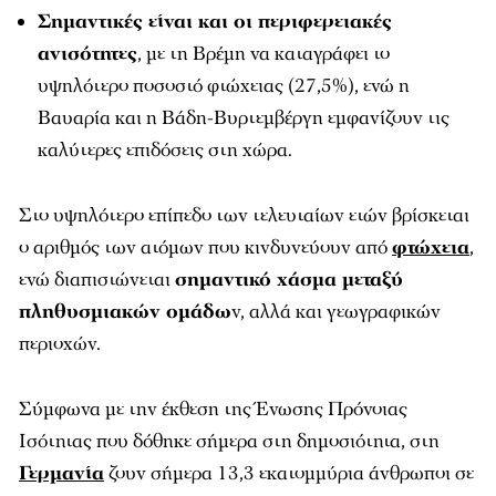
Σημαντικές είναι και οι περιφερειακές
ανισότητες
, με τη Βρέμη να καταγράφει το
υψηλότερο ποσοστό φτώχειας (27,5%), ενώ η
Βαυαρία και η Βάδη-Βυρτεμβέργη εμφανίζουν τις
καλύτερες επιδόσεις στη χώρα.
Στο υψηλότερο επίπεδο των τελευταίων ετών βρίσκεται
ο αριθμός των ατόμων που κινδυνεύουν από
φτώχεια
,
ενώ διαπιστώνεται
σημαντικό χάσμα μεταξύ
πληθυσμιακών ομάδω
ν, αλλά και γεωγραφικών
περιοχών.
Σύμφωνα με την έκθεση της Ένωσης Πρόνοιας
Ισότητας που δόθηκε σήμερα στη δημοσιότητα, στη
Γερμανία
ζουν σήμερα 13,3 εκατομμύρια άνθρωποι σε