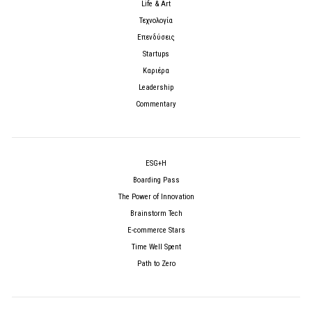
Life & Art
Τεχνολογία
Επενδύσεις
Startups
Καριέρα
Leadership
Commentary
ESG+H
Boarding Pass
The Power of Innovation
Brainstorm Tech
E-commerce Stars
Time Well Spent
Path to Zero