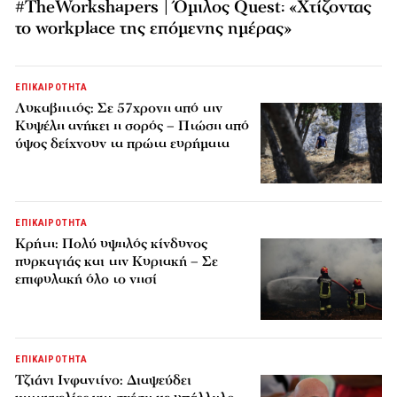
#TheWorkshapers | Όμιλος Quest: «Χτίζοντας
το workplace της επόμενης ημέρας»
ΕΠΙΚΑΙΡΟΤΗΤΑ
Λυκαβηττός: Σε 57χρονη από την
Κυψέλη ανήκει η σορός – Πτώση από
ύψος δείχνουν τα πρώτα ευρήματα
ΕΠΙΚΑΙΡΟΤΗΤΑ
Κρήτη: Πολύ υψηλός κίνδυνος
πυρκαγιάς και την Κυριακή – Σε
επιφυλακή όλο το νησί
ΕΠΙΚΑΙΡΟΤΗΤΑ
Τζιάνι Ινφαντίνο: Διαψεύδει