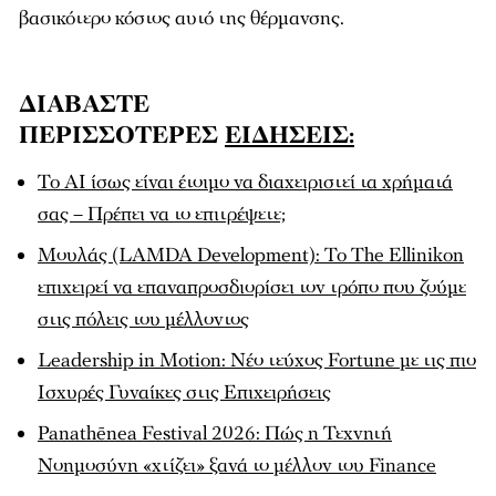
βασικότερο κόστος αυτό της θέρμανσης.
ΔΙΑΒΑΣΤΕ
ΠΕΡΙΣΣΟΤΕΡΕΣ
ΕΙΔΗΣΕΙΣ:
To ΑΙ ίσως είναι έτοιμο να διαχειριστεί τα χρήματά
σας – Πρέπει να το επιτρέψετε;
Μουλάς (LAMDA Development): To The Ellinikon
επιχειρεί να επαναπροσδιορίσει τον τρόπο που ζούμε
στις πόλεις του μέλλοντος
Leadership in Motion: Νέο τεύχος Fortune με τις πιο
Ισχυρές Γυναίκες στις Επιχειρήσεις
Panathēnea Festival 2026: Πώς η Τεχνητή
Νοημοσύνη «χτίζει» ξανά το μέλλον του Finance