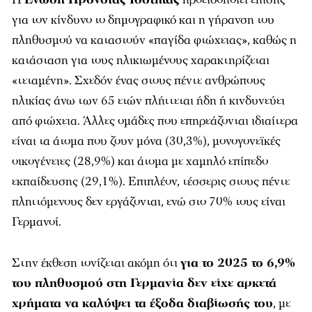
για τον κίνδυνο το δημογραφικό και η γήρανση του
πληθυσμού να καταστούν «παγίδα φτώχειας», καθώς η
κατάσταση για τους ηλικιωμένους χαρακτηρίζεται
«τεταμένη». Σχεδόν ένας στους πέντε ανθρώπους
ηλικίας άνω των 65 ετών πλήττεται ήδη ή κινδυνεύει
από φτώχεια. Άλλες ομάδες που επηρεάζονται ιδιαίτερα
είναι τα άτομα που ζουν μόνα (30,3%), μονογονεϊκές
οικογένειες (28,9%) και άτομα με χαμηλό επίπεδο
εκπαίδευσης (29,1%). Επιπλέον, τέσσερις στους πέντε
πληττόμενους δεν εργάζονται, ενώ στο 70% τους είναι
Γερμανοί.
Στην έκθεση τονίζεται ακόμη ότι
για το 2025 το 6,9%
του πληθυσμού στη Γερμανία δεν είχε αρκετά
χρήματα να καλύψει τα έξοδα διαβίωσής του
, με