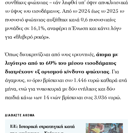
συνθήκες φτώχειας – εάν ληφθεί υπ’ όψιν αποκλειστικά
το ύψος του εισοδήματος. Από το 2024 έως το 2025 το
ποσοστό φτώχειας αυξήθηκε κατά 0,6 ποσοστιαίες
μονάδες σε 16,1%, αναφέρει η Ένωση και κάνει λόγο
για «θλιβερό ρεκόρ».
Όπως διευκρινίζεται από τους ερευνητές,
άτομα με
λιγότερο από το 60% του μέσου εισοδήματος
διατρέχουν εξ ορισμού κίνδυνο φτώχειας
. Για
άγαμους, το όριο βρίσκεται στο 1.446 ευρώ καθαρά ανά
μήνα, ενώ για νοικοκυριά με δύο ενήλικες και δύο
παιδιά κάτω των 14 ετών βρίσκεται στις 3.036 ευρώ.
ΔΙΑΒΑΣΤΕ ΑΚΟΜΑ
ΕΕ: Ιστορική στρατηγική κατά