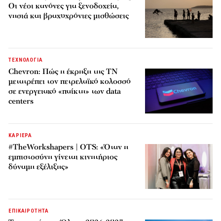
Οι νέοι κανόνες για ξενοδοχεία,
νησιά και βραχυχρόνιες μισθώσεις
ΤΕΧΝΟΛΟΓΙΑ
Chevron: Πώς η έκρηξη της ΤΝ
μετατρέπει τον πετρελαϊκό κολοσσό
σε ενεργειακό «παίκτη» των data
centers
ΚΑΡΙΕΡΑ
#TheWorkshapers | OTS: «Όταν η
εμπιστοσύνη γίνεται κινητήριος
δύναμη εξέλιξης»
ΕΠΙΚΑΙΡΟΤΗΤΑ