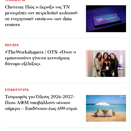
ΤΕΧΝΟΛΟΓΙΑ
Chevron: Πώς η έκρηξη της ΤΝ
μετατρέπει τον πετρελαϊκό κολοσσό
σε ενεργειακό «παίκτη» των data
centers
ΚΑΡΙΕΡΑ
#TheWorkshapers | OTS: «Όταν η
εμπιστοσύνη γίνεται κινητήριος
δύναμη εξέλιξης»
ΕΠΙΚΑΙΡΟΤΗΤΑ
Τουρισμός για Όλους 2026-2027:
Ποια ΑΦΜ υποβάλλουν αίτηση
σήμερα – Επιδότηση έως 600 ευρώ