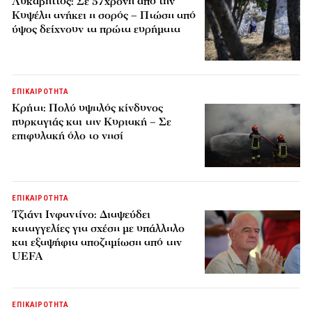
Λυκαβηττός: Σε 57χρονη από την
Κυψέλη ανήκει η σορός – Πτώση από
ύψος δείχνουν τα πρώτα ευρήματα
ΕΠΙΚΑΙΡΟΤΗΤΑ
Κρήτη: Πολύ υψηλός κίνδυνος
πυρκαγιάς και την Κυριακή – Σε
επιφυλακή όλο το νησί
ΕΠΙΚΑΙΡΟΤΗΤΑ
Τζιάνι Ινφαντίνο: Διαψεύδει
καταγγελίες για σχέση με υπάλληλο
και εξαψήφια αποζημίωση από την
UEFA
ΕΠΙΚΑΙΡΟΤΗΤΑ