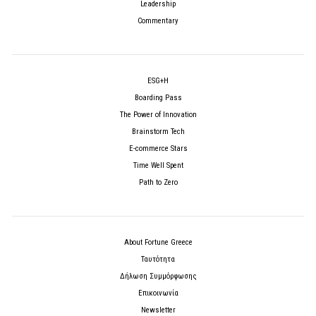
Leadership
Commentary
ESG+H
Boarding Pass
The Power of Innovation
Brainstorm Tech
E-commerce Stars
Time Well Spent
Path to Zero
About Fortune Greece
Ταυτότητα
Δήλωση Συμμόρφωσης
Επικοινωνία
Newsletter