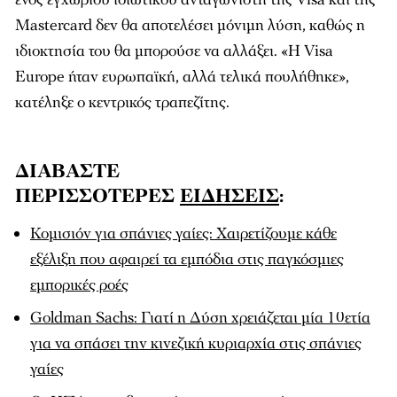
Mastercard δεν θα αποτελέσει μόνιμη λύση, καθώς η
ιδιοκτησία του θα μπορούσε να αλλάξει. «Η Visa
Europe ήταν ευρωπαϊκή, αλλά τελικά πουλήθηκε»,
κατέληξε ο κεντρικός τραπεζίτης.
ΔΙΑΒΑΣΤΕ
ΠΕΡΙΣΣΟΤΕΡΕΣ
ΕΙΔΗΣΕΙΣ
:
Κομισιόν για σπάνιες γαίες: Χαιρετίζουμε κάθε
εξέλιξη που αφαιρεί τα εμπόδια στις παγκόσμιες
εμπορικές ροές
Goldman Sachs: Γιατί η Δύση χρειάζεται μία 10ετία
για να σπάσει την κινεζική κυριαρχία στις σπάνιες
γαίες