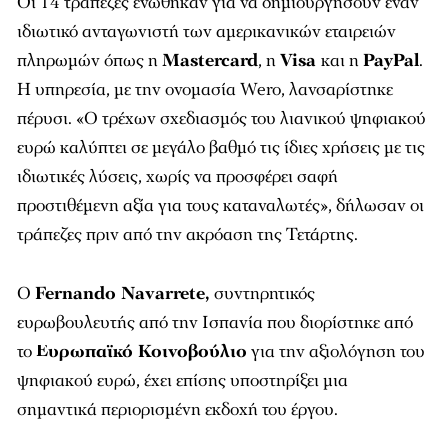
Οι 14 τράπεζες ενώθηκαν για να δημιουργήσουν έναν
ιδιωτικό ανταγωνιστή των αμερικανικών εταιρειών
πληρωμών όπως η
Mastercard
, η
Visa
και η
PayPal
.
Η υπηρεσία, με την ονομασία Wero, λανσαρίστηκε
πέρυσι. «Ο τρέχων σχεδιασμός του λιανικού ψηφιακού
ευρώ καλύπτει σε μεγάλο βαθμό τις ίδιες χρήσεις με τις
ιδιωτικές λύσεις, χωρίς να προσφέρει σαφή
προστιθέμενη αξία για τους καταναλωτές», δήλωσαν οι
τράπεζες πριν από την ακρόαση της Τετάρτης.
Ο
Fernando Navarrete,
συντηρητικός
ευρωβουλευτής από την Ισπανία που διορίστηκε από
το
Ευρωπαϊκό Κοινοβούλιο
για την αξιολόγηση του
ψηφιακού ευρώ, έχει επίσης υποστηρίξει μια
σημαντικά περιορισμένη εκδοχή του έργου.