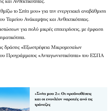
ς και Ανθεκτικότητας.
μίζω το Σπίτι μου» για την ενεργειακή αναβάθμιση
του Ταμείου Ανάκαμψης και Ανθεκτικότητας.
ιστώσεων για πολύ μικρές επιχειρήσεις, με έμφαση
ρηματικότητα.
ς δράσης «Εξωστρέφεια Μικρομεσαίων
του Προγράμματος «Ανταγωνιστικότητα» του ΕΣΠΑ
«Σπίτι μου 2»: Οι προϋποθέσεις
και οι επιπλέον παροχές από τις
τράπεζες