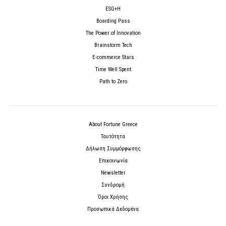
ESG+H
Boarding Pass
The Power of Innovation
Brainstorm Tech
E-commerce Stars
Time Well Spent
Path to Zero
About Fortune Greece
Ταυτότητα
Δήλωση Συμμόρφωσης
Επικοινωνία
Newsletter
Συνδρομή
Όροι Χρήσης
Προσωπικά Δεδομένα