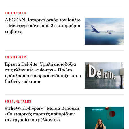
ΕΠΙΧΕΙΡΗΣΕΙΣ
AEGEAN: Ιστορικό ρεκόρ τον Ιούλιο
– Μετέφερε πάνω από 2 εκατομμύρια
επιβάτες
ΕΠΙΧΕΙΡΗΣΕΙΣ
Έρευνα Deloitte: Υψηλή αισιοδοξία
στις ελληνικές scale-ups – Πρώτη
πρόκληση η εμπορική ανάπτυξη και η
διεθνής επέκταση
FORTUNE TALKS
#TheWorkshapers | Μαρία Βερούχη:
«Οι εταιρικές παροχές καθορίζουν
την εργασία του μέλλοντος»