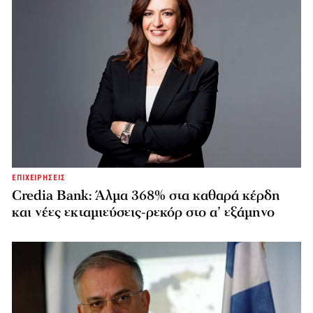
ΕΠΙΧΕΙΡΗΣΕΙΣ
Credia Bank: Άλμα 368% στα καθαρά κέρδη
και νέες εκταμιεύσεις-ρεκόρ στο α’ εξάμηνο