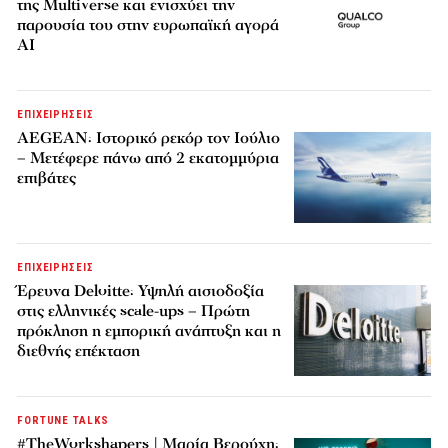
της Multiverse και ενισχύει την
παρουσία του στην ευρωπαϊκή αγορά
AI
ΕΠΙΧΕΙΡΗΣΕΙΣ
AEGEAN: Ιστορικό ρεκόρ τον Ιούλιο
– Μετέφερε πάνω από 2 εκατομμύρια
επιβάτες
ΕΠΙΧΕΙΡΗΣΕΙΣ
Έρευνα Deloitte: Υψηλή αισιοδοξία
στις ελληνικές scale-ups – Πρώτη
πρόκληση η εμπορική ανάπτυξη και η
διεθνής επέκταση
FORTUNE TALKS
#TheWorkshapers | Μαρία Βερούχη: