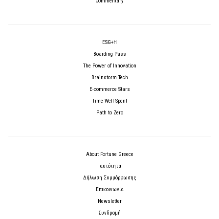
Commentary
ESG+H
Boarding Pass
The Power of Innovation
Brainstorm Tech
E-commerce Stars
Time Well Spent
Path to Zero
About Fortune Greece
Ταυτότητα
Δήλωση Συμμόρφωσης
Επικοινωνία
Newsletter
Συνδρομή