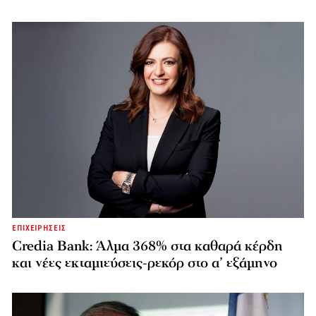
ΕΠΙΧΕΙΡΗΣΕΙΣ
Credia Bank: Άλμα 368% στα καθαρά κέρδη
και νέες εκταμιεύσεις-ρεκόρ στο α’ εξάμηνο