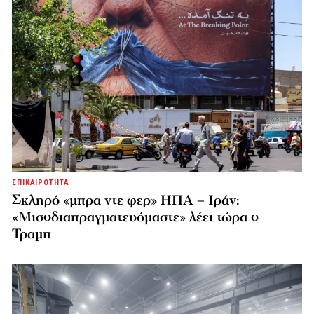
ΕΠΙΚΑΙΡΟΤΗΤΑ
Σκληρό «μπρα ντε φερ» ΗΠΑ – Ιράν:
«Μισοδιαπραγματευόμαστε» λέει τώρα ο
Τραμπ