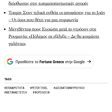
διόρθωσης στις χρηματοπιστωτικές αγορές
Τραμπ: Στην τελική ευθεία οι αποφάσεις για το Ιράν
– Οι όροι που θέτει για μια συμφωνία
Μεντβέντεφ προς Ευρώπη μετά το ντρόουν στη
Ρουμανία: «Πόλεμος σε εξέλιξη – Δε θα κοιμάστε
γαλήνια»
TAGS
#ΕΠΙΚΑΙΡΟΤΗΤΑ
#PETER THIEL
#ΔΙΣΕΚΑΤΟΜΜΥΡΙΟΥΧΟΙ
#ΜΕΤΑΝΑΣΤΕΥΣΗ
#ΦΟΡΟΛΟΓΙΑ