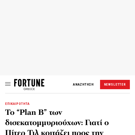
ΑΝΑΖΗΤΗΣΗ
NEWSLETTER
ΕΠΙΚΑΙΡΟΤΗΤΑ
Το “Plan B” των
δισεκατομμυριούχων: Γιατί ο
Πίτερ Τιλ κοιτάζει προς την