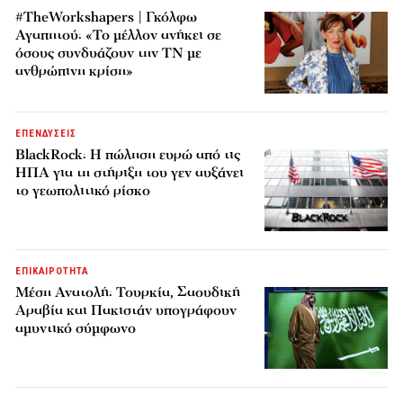
#TheWorkshapers | Γκόλφω
Αγαπητού: «Το μέλλον ανήκει σε
όσους συνδυάζουν την ΤΝ με
ανθρώπινη κρίση»
ΕΠΕΝΔΥΣΕΙΣ
BlackRock: Η πώληση ευρώ από τις
ΗΠΑ για τη στήριξη του γεν αυξάνει
το γεωπολιτικό ρίσκο
ΕΠΙΚΑΙΡΟΤΗΤΑ
Μέση Ανατολή: Τουρκία, Σαουδική
Αραβία και Πακιστάν υπογράφουν
αμυντικό σύμφωνο