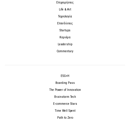
Επιχειρήσεις
Life & Art
Τεχνολογία
Επενδύσεις
Startups
Καριέρα
Leadership
Commentary
ESG+H
Boarding Pass
The Power of Innovation
Brainstorm Tech
E-commerce Stars
Time Well Spent
Path to Zero