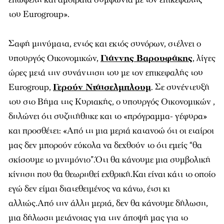
του Εurogroup».
Σαφή μηνύματα, εντός και εκτός συνόρων, στέλνει ο
υπουργός Οικονομικών,
Γιάννης Βαρουφάκης
, λίγες
ώρες μετά την συνάντηση του με τον επικεφαλής του
Eurogroup,
Γερούν Ντάισελμπλουμ
. Σε συνέντευξή
του στο Βήμα της Κυριακής, ο υπουργός Οικονομικών ,
δηλώνει ότι συζητήθηκε και το «πρόγραμμα- γέφυρα»
και προσθέτει: «Από τη μια μεριά κατανοώ ότι οι εταίροι
μας δεν μπορούν εύκολα να δεχθούν το ότι εμείς “θα
σκίσουμε το μνημόνιο”.Ότι θα κάνουμε μια συμβολική
κίνηση που θα θεωρηθεί εχθρική.Και είναι κάτι το οποίο
εγώ δεν είμαι διατεθειμένος να κάνω, έτσι κι
αλλιώς.Από την άλλη μεριά, δεν θα κάνουμε δήλωση,
μια δήλωση μετάνοιας για την άποψή μας για το