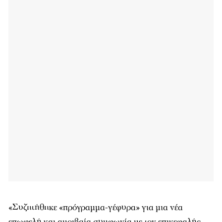
«Συζητήθηκε «πρόγραμμα-γέφυρα» για μια νέα
επωφελή και αμοιβαία συμφωνία με τον επικεφαλής