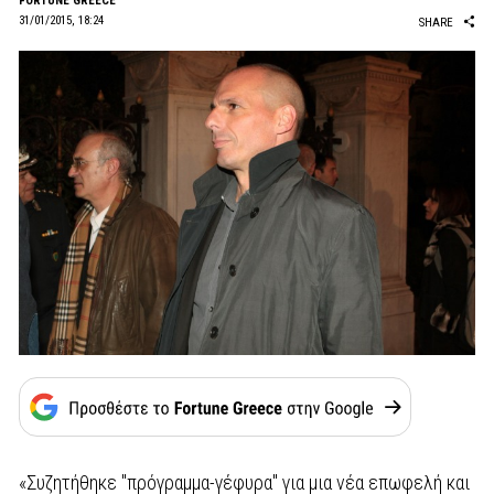
FORTUNE GREECE
31/01/2015, 18:24
SHARE
«Συζητήθηκε "πρόγραμμα-γέφυρα" για μια νέα επωφελή και