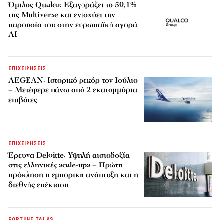
Όμιλος Qualco: Εξαγοράζει το 50,1%
της Multiverse και ενισχύει την
παρουσία του στην ευρωπαϊκή αγορά
AI
ΕΠΙΧΕΙΡΗΣΕΙΣ
AEGEAN: Ιστορικό ρεκόρ τον Ιούλιο
– Μετέφερε πάνω από 2 εκατομμύρια
επιβάτες
ΕΠΙΧΕΙΡΗΣΕΙΣ
Έρευνα Deloitte: Υψηλή αισιοδοξία
στις ελληνικές scale-ups – Πρώτη
πρόκληση η εμπορική ανάπτυξη και η
διεθνής επέκταση
FORTUNE TALKS