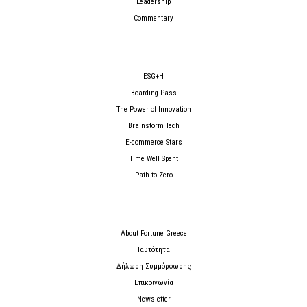
Leadership
Commentary
ESG+H
Boarding Pass
The Power of Innovation
Brainstorm Tech
E-commerce Stars
Time Well Spent
Path to Zero
About Fortune Greece
Ταυτότητα
Δήλωση Συμμόρφωσης
Επικοινωνία
Newsletter