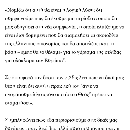
«Νομίζω ότι αυτή θα είναι η λογική λύση: ότι
συμφωνούμε πως θα έχουμε μια περίοδο η οποία θα
μας οδηγήσει στη νέα συμφωνία , η οποία ελπίζουμε να
είναι έτσι δομημένη που θα σταματήσει τη σκοτοδίνη
της ελληνικής οικονομίας και θα αποτελέσει και τη
βάση – εμείς θα το θέλαμε- για το γύρισμα της σελίδας
για ολόκληρη την Ευρώπη”.
Σε ότι αφορά την δόση των 7,2δις λέει πως «η δική μας
θέση είναι ότι αυτή η πρακτική του “άντε να
αγοράσουμε λίγο χρόνο και έχει ο Θεός” πρέπει να
σταματήσει».
Συμπληρώνει πως «θα περιοριστούμε στις δικές μας
δυνάμεις , στον λιτό βίο, αλλά αυτό που τόνισα στον κ