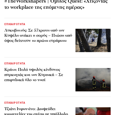
#TheWorkshapers | Όμιλος Quest: «Χτίζοντας
το workplace της επόμενης ημέρας»
ΕΠΙΚΑΙΡΟΤΗΤΑ
Λυκαβηττός: Σε 57χρονη από την
Κυψέλη ανήκει η σορός – Πτώση από
ύψος δείχνουν τα πρώτα ευρήματα
ΕΠΙΚΑΙΡΟΤΗΤΑ
Κρήτη: Πολύ υψηλός κίνδυνος
πυρκαγιάς και την Κυριακή – Σε
επιφυλακή όλο το νησί
ΕΠΙΚΑΙΡΟΤΗΤΑ
Τζιάνι Ινφαντίνο: Διαψεύδει
καταγγελίες για σχέση με υπάλληλο