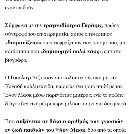
εναντιωθούν.
Σύμφωνα με την
τραγουδίστρια Γκράιμς
, πρώην
σύντροφο του επιχειρηματία, αυτός ο τελευταίος
«
δαιμονίζεται
» όταν εκφράζει τον εκνευρισμό του, μια
κατάσταση που «
δημιουργεί πολύ χάος
», είπε στο
βιογράφο.
Ο Γουόλτερ Άιζακσον αποκαλύπτει σχετικά με την
Καναδή καλλιτέχνιδα, πως είχε ένα τρίτο παιδί με τον
Έλον Μασκ μέσω παρένθετης μητέρας, ενώ το πρώην
ζεύγος δεν είχε μέχρι τώρα μιλήσει παρά για δύο μωρά.
Έτσι
αυξάνεται σε δέκα ο αριθμός των γνωστών
εν ζωή παιδιών του Έλον Μασκ
, δύο από τα οποία