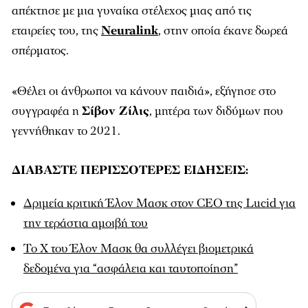
απέκτησε με μια γυναίκα στέλεχος μιας από τις
εταιρείες του, της
Neuralink
, στην οποία έκανε δωρεά
σπέρματος.
«Θέλει οι άνθρωποι να κάνουν παιδιά», εξήγησε στο
συγγραφέα η
Σίβον Ζίλις
, μητέρα των διδύμων που
γεννήθηκαν το 2021.
ΔΙΑΒΑΣΤΕ ΠΕΡΙΣΣΟΤΕΡΕΣ ΕΙΔΗΣΕΙΣ:
Δριμεία κριτική Έλον Μασκ στον CEO της Lucid για
την τεράστια αμοιβή του
Το X του Έλον Μασκ θα συλλέγει βιομετρικά
δεδομένα για “ασφάλεια και ταυτοποίηση”