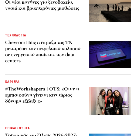
Οι νέοι κανόνες για ξενοδοχεία,
νησιά και βραχυχρόνιες μισθώσεις
ΤΕΧΝΟΛΟΓΙΑ
Chevron: Πώς η έκρηξη της ΤΝ
μετατρέπει τον πετρελαϊκό κολοσσό
σε ενεργειακό «παίκτη» των data
centers
ΚΑΡΙΕΡΑ
#TheWorkshapers | OTS: «Όταν η
εμπιστοσύνη γίνεται κινητήριος
δύναμη εξέλιξης»
ΕΠΙΚΑΙΡΟΤΗΤΑ
Τουρισμός για Όλους 2026-2027: