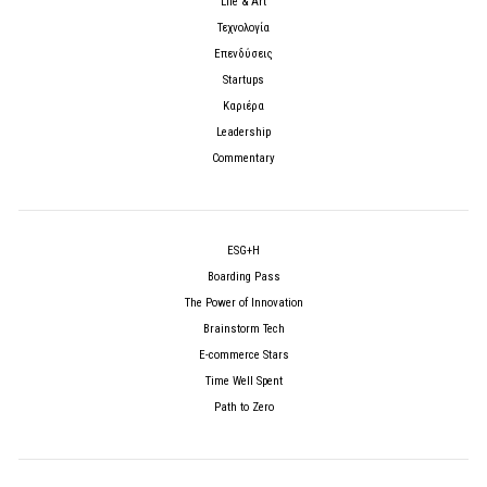
Life & Art
Τεχνολογία
Επενδύσεις
Startups
Καριέρα
Leadership
Commentary
ESG+H
Boarding Pass
The Power of Innovation
Brainstorm Tech
E-commerce Stars
Time Well Spent
Path to Zero