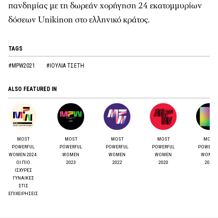
πανδημίας με τη δωρεάν χορήγηση 24 εκατομμυρίων
δόσεων Unikinon στο ελληνικό κράτος.
TAGS
#MPW2021
#ΙΟΥΛΙΑ ΤΣΕΤΗ
ALSO FEATURED IN
MOST
MOST
MOST
MOST
MOST
POWERFUL
POWERFUL
POWERFUL
POWERFUL
POWERF
WOMEN 2024:
WOMEN
WOMEN
WOMEN
WOMEN
ΟΙ ΠΙΟ
2023
2022
2020
2017
ΙΣΧΥΡΕΣ
ΓΥΝΑΙΚΕΣ
ΣΤΙΣ
ΕΠΙΧΕΙΡΗΣΕΙΣ