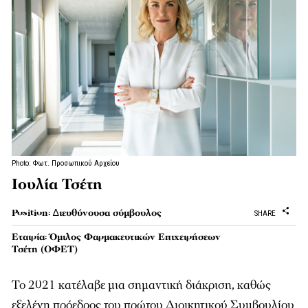
Photo: Φωτ. Προσωπικού Αρχείου
Ιουλία Τσέτη
Position: ∆ιευθύνουσα σύµβουλος
SHARE
Εταιρία: Όμιλος Φαρμακευτικών Επιχειρήσεων
Τσέτη (ΟΦΕΤ)
Το 2021 κατέλαβε μια σημαντική διάκριση, καθώς
εξελέγη πρόεδρος του πρώτου Διοικητικού Συμβουλίου