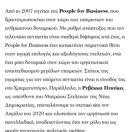
Από το 2007 ηγείται της
People for Business
, που
δραστηριοποιείται στον χώρο των υπηρεσιών του
ανθρώπινου δυναμικού. Με ρυθμό ανάπτυξης που την
τελευταία πενταετία είναι σταθερά διψήφιος ανά έτος, η
People for Business έχει κατακτήσει σημαντική θέση
στην αγορά επιλογής και αξιολόγησης στελεχών, ενώ
έχει μπει δυναμικά στον χώρο του οργανωτικού
ανασχεδιασμού μεγάλων εταιρειών. Στόχος της
εταιρείας για την επόμενη πενταετία είναι η είσοδός της
στο Χρηματιστήριο. Παράλληλα, η
Ρεβέκκα Πιτσίκα
,
ως υπεύθυνη του Μητρώου Στελεχών της Νέας
Δημοκρατίας, επαναλάνσαρε το σχετικό site τον
Απρίλιο του 2020 και υλοποίησε την οργάνωσή του
πανελλαδικά, αναδεικνύοντας έτσι τον ρόλο του ως
φορέα παραγωγής πολιτικής σκέψης.