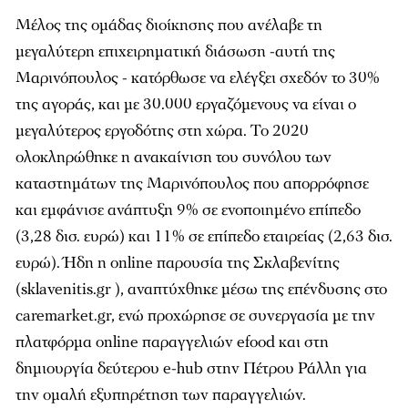
Μέλος της ομάδας διοίκησης που ανέλαβε τη
μεγαλύτερη επιχειρηματική διάσωση -αυτή της
Μαρινόπουλος - κατόρθωσε να ελέγξει σχεδόν το 30%
της αγοράς, και με 30.000 εργαζόμενους να είναι ο
μεγαλύτερος εργοδότης στη χώρα. Το 2020
ολοκληρώθηκε η ανακαίνιση του συνόλου των
καταστημάτων της Μαρινόπουλος που απορρόφησε
και εμφάνισε ανάπτυξη 9% σε ενοποιημένο επίπεδο
(3,28 δισ. ευρώ) και 11% σε επίπεδο εταιρείας (2,63 δισ.
ευρώ). Ήδη η online παρουσία της Σκλαβενίτης
(sklavenitis.gr ), αναπτύχθηκε μέσω της επένδυσης στο
caremarket.gr, ενώ προχώρησε σε συνεργασία με την
πλατφόρμα online παραγγελιών efood και στη
δημιουργία δεύτερου e-hub στην Πέτρου Ράλλη για
την ομαλή εξυπηρέτηση των παραγγελιών.