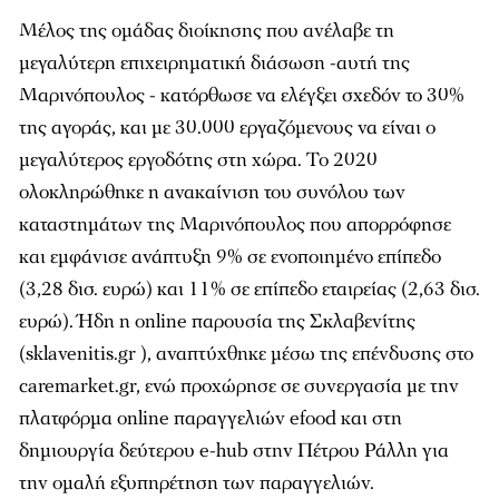
Μέλος της ομάδας διοίκησης που ανέλαβε τη
μεγαλύτερη επιχειρηματική διάσωση -αυτή της
Μαρινόπουλος - κατόρθωσε να ελέγξει σχεδόν το 30%
της αγοράς, και με 30.000 εργαζόμενους να είναι ο
μεγαλύτερος εργοδότης στη χώρα. Το 2020
ολοκληρώθηκε η ανακαίνιση του συνόλου των
καταστημάτων της Μαρινόπουλος που απορρόφησε
και εμφάνισε ανάπτυξη 9% σε ενοποιημένο επίπεδο
(3,28 δισ. ευρώ) και 11% σε επίπεδο εταιρείας (2,63 δισ.
ευρώ). Ήδη η online παρουσία της Σκλαβενίτης
(sklavenitis.gr ), αναπτύχθηκε μέσω της επένδυσης στο
caremarket.gr, ενώ προχώρησε σε συνεργασία με την
πλατφόρμα online παραγγελιών efood και στη
δημιουργία δεύτερου e-hub στην Πέτρου Ράλλη για
την ομαλή εξυπηρέτηση των παραγγελιών.