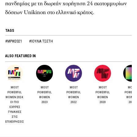
πανδημίας με τη δωρεάν χορήγηση 24 εκατομμυρίων
δόσεων Unikinon στο ελληνικό κράτος.
TAGS
#MPW2021
#ΙΟΥΛΙΑ ΤΣΕΤΗ
ALSO FEATURED IN
MOST
MOST
MOST
MOST
MOST
POWERFUL
POWERFUL
POWERFUL
POWERFUL
POWERF
WOMEN 2024:
WOMEN
WOMEN
WOMEN
WOMEN
ΟΙ ΠΙΟ
2023
2022
2020
2017
ΙΣΧΥΡΕΣ
ΓΥΝΑΙΚΕΣ
ΣΤΙΣ
ΕΠΙΧΕΙΡΗΣΕΙΣ