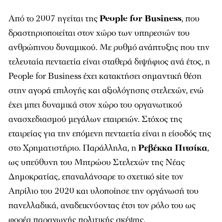
Από το 2007 ηγείται της
People for Business
, που
δραστηριοποιείται στον χώρο των υπηρεσιών του
ανθρώπινου δυναμικού. Με ρυθμό ανάπτυξης που την
τελευταία πενταετία είναι σταθερά διψήφιος ανά έτος, η
People for Business έχει κατακτήσει σημαντική θέση
στην αγορά επιλογής και αξιολόγησης στελεχών, ενώ
έχει μπει δυναμικά στον χώρο του οργανωτικού
ανασχεδιασμού μεγάλων εταιρειών. Στόχος της
εταιρείας για την επόμενη πενταετία είναι η είσοδός της
στο Χρηματιστήριο. Παράλληλα, η
Ρεβέκκα Πιτσίκα
,
ως υπεύθυνη του Μητρώου Στελεχών της Νέας
Δημοκρατίας, επαναλάνσαρε το σχετικό site τον
Απρίλιο του 2020 και υλοποίησε την οργάνωσή του
πανελλαδικά, αναδεικνύοντας έτσι τον ρόλο του ως
φορέα παραγωγής πολιτικής σκέψης.