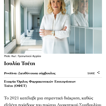
Photo: Φωτ. Προσωπικού Αρχείου
Ιουλία Τσέτη
Position: ∆ιευθύνουσα σύµβουλος
SHARE
Εταιρία: Όμιλος Φαρμακευτικών Επιχειρήσεων
Τσέτη (ΟΦΕΤ)
Το 2021 κατέλαβε μια σημαντική διάκριση, καθώς
εξελέγη πρόεδρος του πρώτου Διοικητικού Συμβουλίου