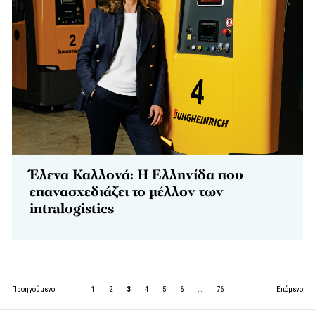
Έλενα Καλλονά: Η Ελληνίδα που
επανασχεδιάζει το μέλλον των
intralogistics
Προηγούμενο
1
2
3
4
5
6
…
76
Επόμενο