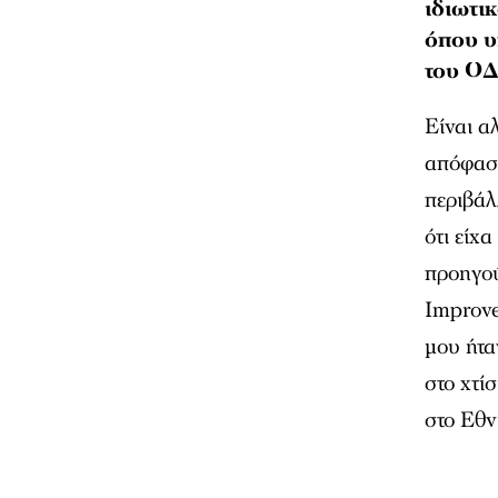
ιδιωτι
όπου υ
του ΟΔ
Είναι α
απόφαση
περιβάλ
ότι είχ
προηγο
Improve
μου ήτα
στο χτί
στο Εθν