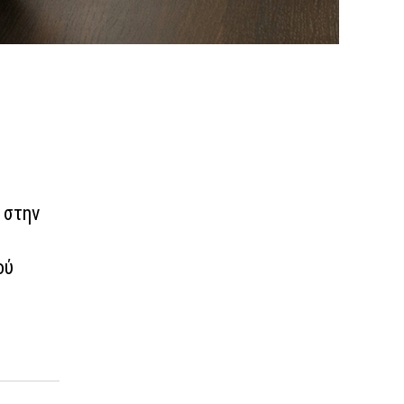
 στην
ού