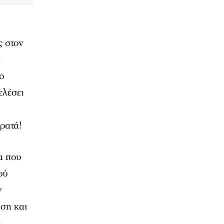
ς στον
η
ο
ελέσει
ρατά!
α που
ού
ν
αση και
ς