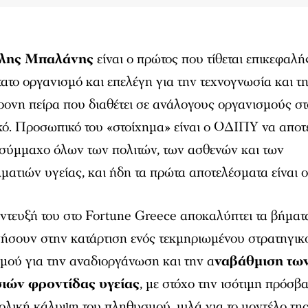
λης Μπαλάνης
είναι ο πρώτος που τίθεται επικεφαλή
ατο οργανισμό και επελέγη για την τεχνογνωσία και τ
ονη πείρα που διαθέτει σε ανάλογους οργανισμούς στ
κό. Προσωπικό του «στοίχημα» είναι ο ΟΔΙΠΥ να αποτ
σύμμαχο όλων των πολιτών, των ασθενών και των
ματιών υγείας, και ήδη τα πρώτα αποτελέσματα είναι ο
ντευξή του στο Fortune Greece αποκαλύπτει τα βήματ
ήσουν στην κατάρτιση ενός τεκμηριωμένου στρατηγικ
μού για την αναδιοργάνωση και την α
ναβάθμιση τω
ιών φροντίδας υγείας
, με στόχο την ισότιμη πρόσβ
ολική κάλυψη του πληθυσμού, μιλά για το μοντέλο τη