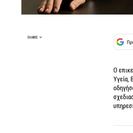
SHARE
Ο επικ
Υγεία, 
οδηγήσ
σχεδιασ
υπηρεσ