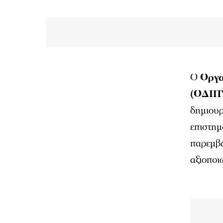
Ο
Οργα
(ΟΔΙΠ
δημιουρ
επιστημ
παρεμβά
αξιοποι