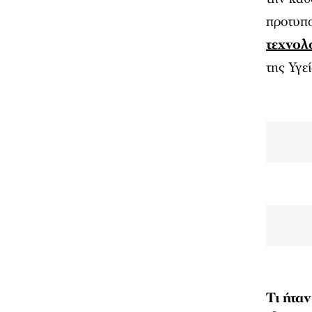
προτυπο
τεχνολ
της Υγεί
Τι ήτα