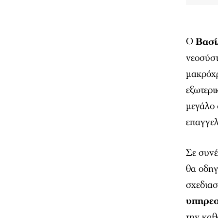
Ο
Βασί
νεοσύστ
μακρόχρ
εξωτερι
μεγάλο 
επαγγελ
Σε συνέ
θα οδηγ
σχεδιασ
υπηρεσ
την καθ