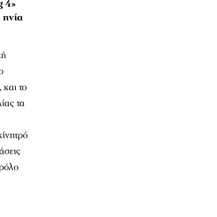
g 4»
 ηνία
κή
ο
 και το
ίας τα
κίνητρό
άσεις
 ρόλο