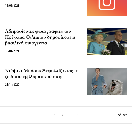
16/05/2021
Αδημοσίευτες φωτογραφίες του
Πρίγκιπα Φίλιππου δημοσίευσε η
βασιλική οικογένεια
15/04/2021
Ντέιβιντ Μπόουι: Ξεφυλλίζοντας τη
ζωή του εμβληματικού σταρ
24/11/2020
1
2
…
9
Επόμενο