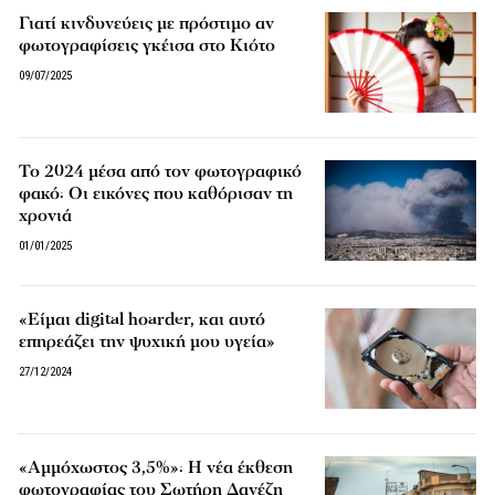
Γιατί κινδυνεύεις με πρόστιμο αν
φωτογραφίσεις γκέισα στο Κιότο
09/07/2025
Το 2024 μέσα από τον φωτογραφικό
φακό: Οι εικόνες που καθόρισαν τη
χρονιά
01/01/2025
«Είμαι digital hoarder, και αυτό
επηρεάζει την ψυχική μου υγεία»
27/12/2024
«Αμμόχωστος 3,5%»: Η νέα έκθεση
φωτογραφίας του Σωτήρη Δανέζη