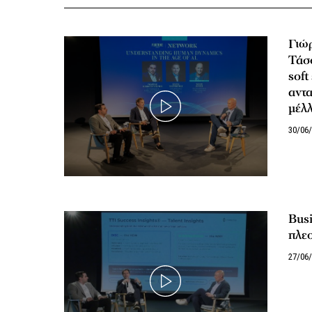
Γιώρ
Τάσο
soft
αντα
μέλ
30/06
Busi
πλε
27/06