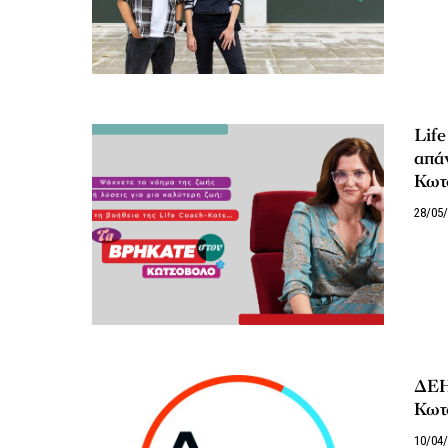
Life
απάν
Κωτ
28/05
ΔΕΗ
Κωτ
10/04