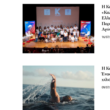
Η Κ
«Καλ
Ελλ
Παρ
Αγώ
16/07
Η Κ
Ένα
χιλι
09/07