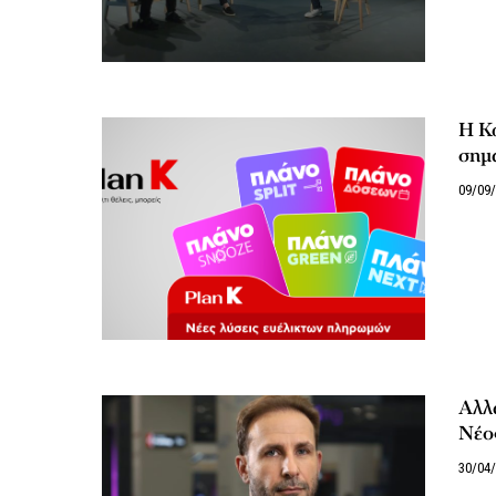
Η Κω
σημα
09/09
Αλλ
Νέο
30/04