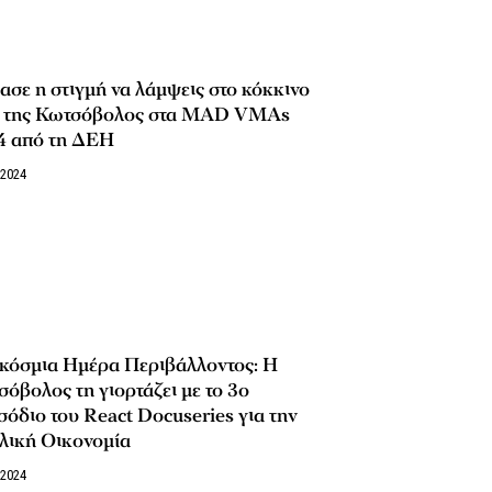
σε η στιγμή να λάμψεις στο κόκκινο
ί της Κωτσόβολος στα MAD VMAs
4 από τη ΔΕΗ
/2024
κόσμια Ημέρα Περιβάλλοντος: Η
όβολος τη γιορτάζει με το 3ο
σόδιο του React Docuseries για την
λική Οικονομία
/2024