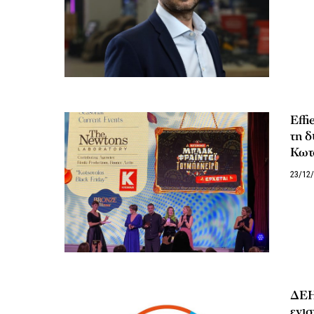
Effi
τη δ
Κωτ
23/12
ΔΕΗ:
ενισ