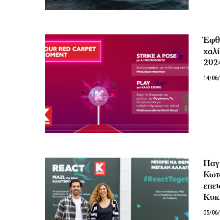
Έφθα
χαλ
202
14/06
Παγ
Κωτσ
επει
Κυκ
05/06