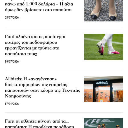
πάνω από 1.000 δολάρια – Η αξία
όμως δεν βρίσκεται στο παπούτσι
25/07/2026
Γιατί ολοένα και περισσότεροι
αστέρες του ποδοσφαίρου
εμφανίζονται με τρύπες στα
παπούτσια τους;
10/07/2026
Allbirds: Η «αναγέννηση»
δισεκατομμυρίων της εταιρείας
παπουτσιών στον κόσμο της Τεχνητής
Νοημοσύνης
17/04/2026
Γιατί οι αθλητές πίνουν από τα…
παπούτσια; Η παράξενη παράδοση