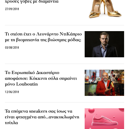
χρυσές γόβες με διαμάντια
27/09/2018
Τι σχέση έχει ο Λεονάρντο ΝτιΚάπριο
με τη βιομηχανία της βιώσιμης μόδας;
03/08/2018
Το Ευρωπαϊκό Δικαστήριο
αποφάσισε: Κόκκινη σόλα σημαίνει
μόνο Louboutin
12/06/2018
Τα επόμενα sneakers σας ίσως να
είναι φτιαγμένα από…ανακυκλωμένη
τσίχλα