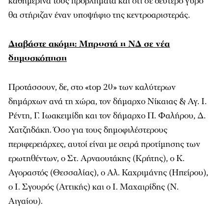
καθημερινά τους προβλήματα και ότι σε δευτέρο γύρο
θα στήριζαν έναν υποψήφιο της κεντροαριστεράς.
Διαβάστε ακόμη: Μπροστά η ΝΔ σε νέα
δημοσκόπηση
Προτάσσουν, δε, στο «top 20» των καλύτερων
δημάρχων ανά τη χώρα, τον δήμαρχο Νίκαιας & Αγ. Ι.
Ρέντη, Γ. Ιωακειμίδη και τον δήμαρχο Π. Φαλήρου, Δ.
Χατζηδάκη. Όσο για τους δημοφιλέστερους
περιφερειάρχες, αυτοί είναι με σειρά προτίμησης των
ερωτηθέντων, ο Στ. Αρναουτάκης (Κρήτης), ο Κ.
Αγοραστός (Θεσσαλίας), ο Αλ. Καχριμάνης (Ηπείρου),
ο Ι. Σγουρός (Αττικής) και ο Ι. Μαχαιρίδης (Ν.
Αιγαίου).