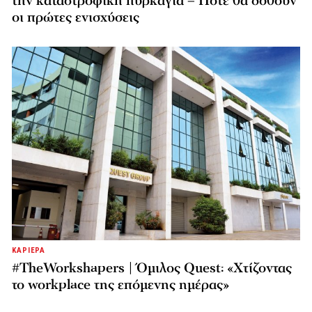
την καταστροφική πυρκαγιά – Πότε θα δοθούν
οι πρώτες ενισχύσεις
ΚΑΡΙΕΡΑ
#TheWorkshapers | Όμιλος Quest: «Χτίζοντας
το workplace της επόμενης ημέρας»