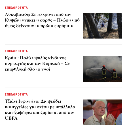
ΕΠΙΚΑΙΡΟΤΗΤΑ
Λυκαβηττός: Σε 57χρονη από την
Κυψέλη ανήκει η σορός – Πτώση από
ύψος δείχνουν τα πρώτα ευρήματα
ΕΠΙΚΑΙΡΟΤΗΤΑ
Κρήτη: Πολύ υψηλός κίνδυνος
πυρκαγιάς και την Κυριακή – Σε
επιφυλακή όλο το νησί
ΕΠΙΚΑΙΡΟΤΗΤΑ
Τζιάνι Ινφαντίνο: Διαψεύδει
καταγγελίες για σχέση με υπάλληλο
και εξαψήφια αποζημίωση από την
UEFA