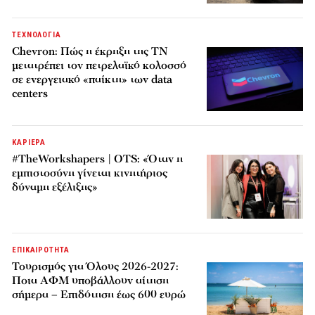
ΤΕΧΝΟΛΟΓΙΑ
Chevron: Πώς η έκρηξη της ΤΝ
μετατρέπει τον πετρελαϊκό κολοσσό
σε ενεργειακό «παίκτη» των data
centers
ΚΑΡΙΕΡΑ
#TheWorkshapers | OTS: «Όταν η
εμπιστοσύνη γίνεται κινητήριος
δύναμη εξέλιξης»
ΕΠΙΚΑΙΡΟΤΗΤΑ
Τουρισμός για Όλους 2026-2027:
Ποια ΑΦΜ υποβάλλουν αίτηση
σήμερα – Επιδότηση έως 600 ευρώ