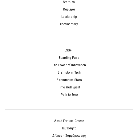
Startups
Καριέρα
Leadership
Commentary
ESG+H
Boarding Pass
The Power of Innovation
Brainstorm Tech
E-commerce Stars
Time Well Spent
Path to Zero
About Fortune Greece
Ταυτότητα
Δήλωση Συμμόρφωσης