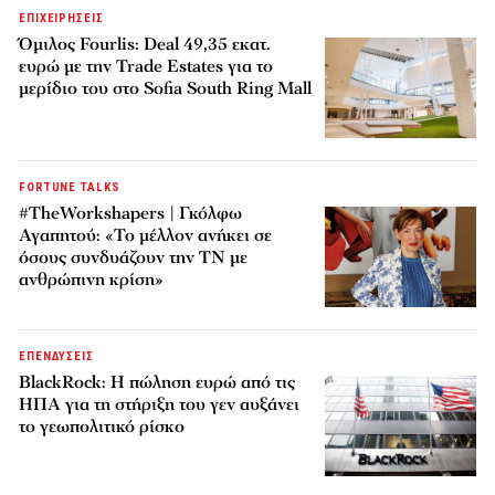
ΕΠΙΧΕΙΡΗΣΕΙΣ
Όμιλος Fourlis: Deal 49,35 εκατ.
ευρώ με την Trade Estates για το
μερίδιο του στο Sofia South Ring Mall
FORTUNE TALKS
#TheWorkshapers | Γκόλφω
Αγαπητού: «Το μέλλον ανήκει σε
όσους συνδυάζουν την ΤΝ με
ανθρώπινη κρίση»
ΕΠΕΝΔΥΣΕΙΣ
BlackRock: Η πώληση ευρώ από τις
ΗΠΑ για τη στήριξη του γεν αυξάνει
το γεωπολιτικό ρίσκο