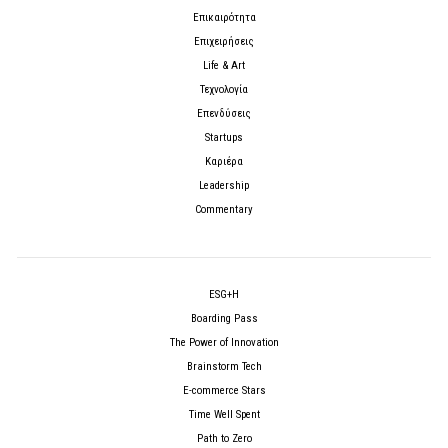
Επικαιρότητα
Επιχειρήσεις
Life & Art
Τεχνολογία
Επενδύσεις
Startups
Καριέρα
Leadership
Commentary
ESG+H
Boarding Pass
The Power of Innovation
Brainstorm Tech
E-commerce Stars
Time Well Spent
Path to Zero