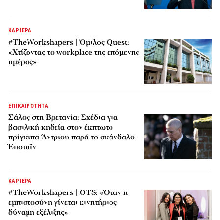
ΚΑΡΙΕΡΑ
#TheWorkshapers | Όμιλος Quest:
«Χτίζοντας το workplace της επόμενης
ημέρας»
ΕΠΙΚΑΙΡΟΤΗΤΑ
Σάλος στη Βρετανία: Σχέδια για
βασιλική κηδεία στον έκπτωτο
πρίγκιπα Άντριου παρά το σκάνδαλο
Έπσταϊν
ΚΑΡΙΕΡΑ
#TheWorkshapers | OTS: «Όταν η
εμπιστοσύνη γίνεται κινητήριος
δύναμη εξέλιξης»