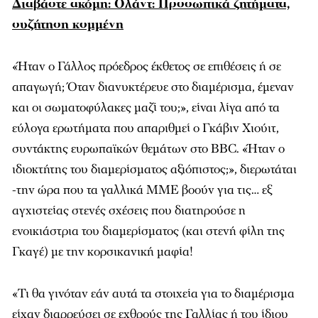
Διαβάστε ακόμη: Ολάντ: Προσωπικά ζητήματα,
συζήτηση κομμένη
«Ήταν ο Γάλλος πρόεδρος έκθετος σε επιθέσεις ή σε
απαγωγή; Όταν διανυκτέρευε στο διαμέρισμα, έμεναν
και οι σωματοφύλακες μαζί του;», είναι λίγα από τα
εύλογα ερωτήματα που απαριθμεί ο Γκάβιν Χιούιτ,
συντάκτης ευρωπαϊκών θεμάτων στο BBC. «Ήταν ο
ιδιοκτήτης του διαμερίσματος αξιόπιστος;», διερωτάται
-την ώρα που τα γαλλικά ΜΜΕ βοούν για τις… εξ
αγχιστείας στενές σχέσεις που διατηρούσε η
ενοικιάστρια του διαμερίσματος (και στενή φίλη της
Γκαγέ) με την κορσικανική μαφία!
«Τι θα γινόταν εάν αυτά τα στοιχεία για το διαμέρισμα
είχαν διαρρεύσει σε εχθρούς της Γαλλίας ή του ίδιου