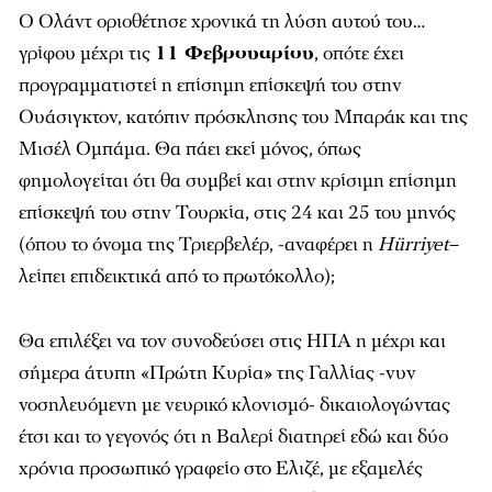
Ο Ολάντ οριοθέτησε χρονικά τη λύση αυτού του…
γρίφου μέχρι τις
11 Φεβρουαρίου
, οπότε έχει
προγραμματιστεί η επίσημη επίσκεψή του στην
Ουάσιγκτον, κατόπιν πρόσκλησης του Μπαράκ και της
Μισέλ Ομπάμα. Θα πάει εκεί μόνος, όπως
φημολογείται ότι θα συμβεί και στην κρίσιμη επίσημη
επίσκεψή του στην Τουρκία, στις 24 και 25 του μηνός
(όπου το όνομα της Τριερβελέρ, -αναφέρει η
Hürriyet
–
λείπει επιδεικτικά από το πρωτόκολλο);
Θα επιλέξει να τον συνοδεύσει στις ΗΠΑ η μέχρι και
σήμερα άτυπη «Πρώτη Κυρία» της Γαλλίας -νυν
νοσηλευόμενη με νευρικό κλονισμό- δικαιολογώντας
έτσι και το γεγονός ότι η Βαλερί διατηρεί εδώ και δύο
χρόνια προσωπικό γραφείο στο Ελιζέ, με εξαμελές