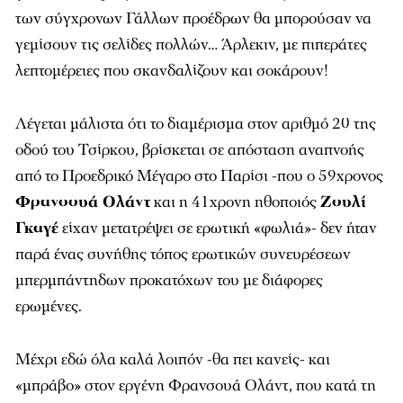
των σύγχρονων Γάλλων προέδρων θα μπορούσαν να
γεμίσουν τις σελίδες πολλών… Άρλεκιν, με πιπεράτες
λεπτομέρειες που σκανδαλίζουν και σοκάρουν!
Λέγεται μάλιστα ότι το διαμέρισμα στον αριθμό 20 της
οδού του Τσίρκου, βρίσκεται σε απόσταση αναπνοής
από το Προεδρικό Μέγαρο στο Παρίσι -που ο 59χρονος
Φρανσουά Ολάντ
και η 41χρονη ηθοποιός
Ζουλί
Γκαγέ
είχαν μετατρέψει σε ερωτική «φωλιά»- δεν ήταν
παρά ένας συνήθης τόπος ερωτικών συνευρέσεων
μπερμπάντηδων προκατόχων του με διάφορες
ερωμένες.
Μέχρι εδώ όλα καλά λοιπόν -θα πει κανείς- και
«μπράβο» στον εργένη Φρανσουά Ολάντ, που κατά τη