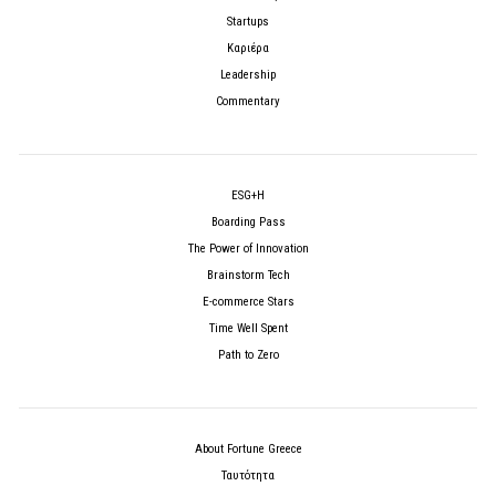
Startups
Καριέρα
Leadership
Commentary
ESG+H
Boarding Pass
The Power of Innovation
Brainstorm Tech
E-commerce Stars
Time Well Spent
Path to Zero
About Fortune Greece
Ταυτότητα