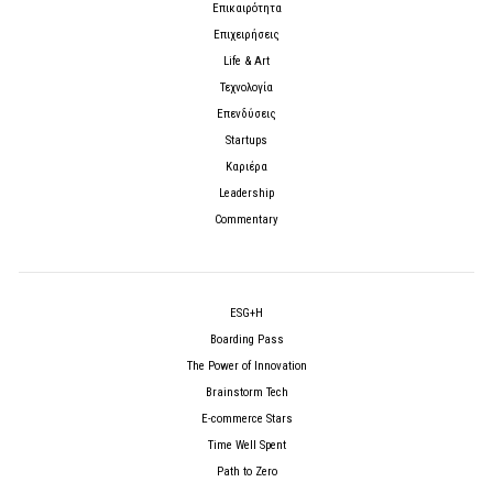
Επικαιρότητα
Επιχειρήσεις
Life & Art
Τεχνολογία
Επενδύσεις
Startups
Καριέρα
Leadership
Commentary
ESG+H
Boarding Pass
The Power of Innovation
Brainstorm Tech
E-commerce Stars
Time Well Spent
Path to Zero