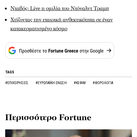
Νταβός: Live η ομιλία του Ντόναλντ Τραμπ
Χτίζοντας την εταιρική ανθεκτικότητα σε έναν
κατακερματισμένο κόσμο
TAGS
#ΕΠΙΧΕΙΡΗΣΕΙΣ
#ΕΥΡΩΠΑΪΚΗ ΕΝΩΣΗ
#ΚΕΦΙΜ
#ΦΟΡΟΛΟΓΙΑ
Περισσότερο Fortune