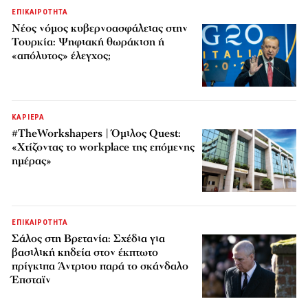
ΕΠΙΚΑΙΡΟΤΗΤΑ
Νέος νόμος κυβερνοασφάλειας στην
Τουρκία: Ψηφιακή θωράκιση ή
«απόλυτος» έλεγχος;
ΚΑΡΙΕΡΑ
#TheWorkshapers | Όμιλος Quest:
«Χτίζοντας το workplace της επόμενης
ημέρας»
ΕΠΙΚΑΙΡΟΤΗΤΑ
Σάλος στη Βρετανία: Σχέδια για
βασιλική κηδεία στον έκπτωτο
πρίγκιπα Άντριου παρά το σκάνδαλο
Έπσταϊν