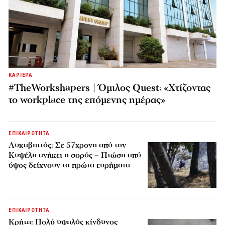
ΚΑΡΙΕΡΑ
#TheWorkshapers | Όμιλος Quest: «Χτίζοντας
το workplace της επόμενης ημέρας»
ΕΠΙΚΑΙΡΟΤΗΤΑ
Λυκαβηττός: Σε 57χρονη από την
Κυψέλη ανήκει η σορός – Πτώση από
ύψος δείχνουν τα πρώτα ευρήματα
ΕΠΙΚΑΙΡΟΤΗΤΑ
Κρήτη: Πολύ υψηλός κίνδυνος