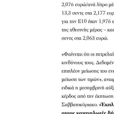
2,076 ευρώ/ανά λίτρο μέσ
13,3 σεντς στα 2,177 ευρ
για την Ε10 ήταν 1,976 
της χθεσινής μέρας – και
σεντς στα 2,063 ευρώ.
«Φαίνεται ότι οι πετρελα
κινδύνους τους. Δεδομέν
επιπλέον μείωσης του εν
μείωση των τιμών», αναφ
ειδικά η μεσημβρινή αύξ
κέρδος από την έκπτωση 
Σαββατοκύριακο.
«Έκπλ
στους καταναλωτές δ