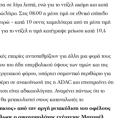
α σε λίγα λεπτά, ενώ για το ντίζελ ακόμη και κατά
ώ/λίτρο. Στις 08:00 η μέση τιμή σε εθνικό επίπεδο
ευρώ – κατά 10 σεντς χαμηλότερα από τη μέση τιμή
 για το ντίζελ η τιμή κατέγραψε μείωση κατά 10,4
ϊκές εταιρίες αντισταθμίζουν για άλλη μια φορά τους
ου του ήδη υπερβολικού ύψους των τιμών και της
εργειακού φόρου, υπάρχει σημαντικό περιθώριο για
έρει σε ανακοίνωσή της η ADAC και επισημαίνει ότι
ηση είναι αδικαιολόγητη. Αναμένει πάντως ότι το
θα μετακυλιστεί στους καταναλωτές το
ηκτος» από την αργή μετακύλιση του οφέλους
ήλωσε ο οικονομολόγος
ενέργειας
Μανουέλ