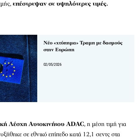
ιμής,
επέστρεψαν σε υψηλότερες τιμές.
Νέο «χτύπημα» Τραμπ με δασμούς
στην Ευρώπη
02/05/2026
ική Λέσχη Αυτοκινήτου ADAC
, η μέση τιμή για
υξήθηκε σε εθνικό επίπεδο κατά 12,1 σεντς στα