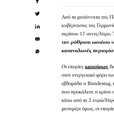
Από τα μεσάνυχτα της Πα
κυβέρνησης της Γερμανί
περίπου 17 σεντς/λίτρο.
την ρύθμιση ωστόσο τω
καταναλωτές περιορίσ
Οι εταιρίες
καυσίμων
δε
στον ενεργειακό φόρο τ
εβδομάδα η Bundestag, 
που προκάλεσε η κρίση 
κάτω από τα 2 ευρώ/λίτρο
μεσημέρι όμως, οι εταιρ