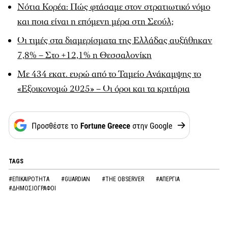
Νότια Κορέα: Πώς φτάσαμε στον στρατιωτικό νόμο
και ποια είναι η επόμενη μέρα στη Σεούλ;
Οι τιμές στα διαμερίσματα της Ελλάδας αυξήθηκαν
7,8% – Στο +12,1% η Θεσσαλονίκη
Με 434 εκατ. ευρώ από το Ταμείο Ανάκαμψης το
«Εξοικονομώ 2025» – Οι όροι και τα κριτήρια
TAGS
#ΕΠΙΚΑΙΡΟΤΗΤΑ
#GUARDIAN
#THE OBSERVER
#ΑΠΕΡΓΙΑ
#ΔΗΜΟΣΙΟΓΡΑΦΟΙ