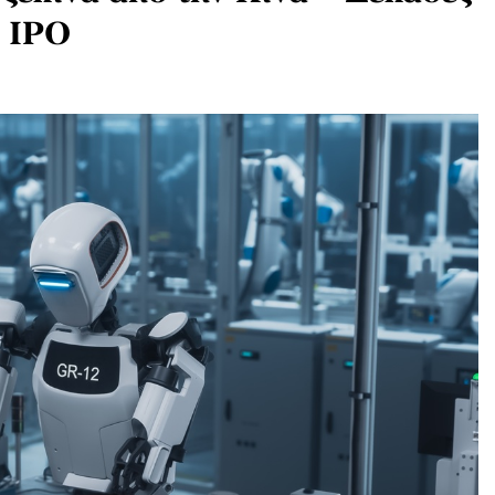
α IPO