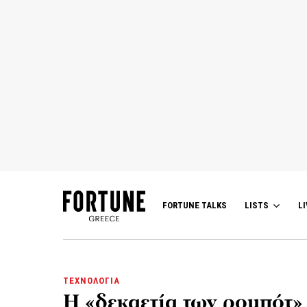
FORTUNE TALKS
LISTS
LI
ΤΕΧΝΟΛΟΓΙΑ
Η «δεκαετία των ρομπότ» 