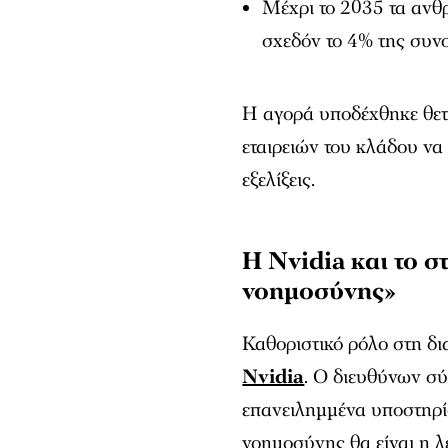
Μέχρι το 2035 τα αν
σχεδόν το 4% της συνο
Η αγορά υποδέχθηκε θετι
εταιρειών του κλάδου να
εξελίξεις.
Η Nvidia και το σ
νοημοσύνης»
Καθοριστικό ρόλο στη δι
Nvidia
. Ο διευθύνων σύ
επανειλημμένα υποστηρίξ
νοημοσύνης θα είναι η 