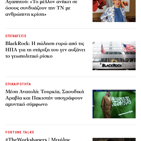
Αγαπητού: «Το μέλλον ανήκει σε
όσους συνδυάζουν την ΤΝ με
ανθρώπινη κρίση»
ΕΠΕΝΔΥΣΕΙΣ
BlackRock: Η πώληση ευρώ από τις
ΗΠΑ για τη στήριξη του γεν αυξάνει
το γεωπολιτικό ρίσκο
ΕΠΙΚΑΙΡΟΤΗΤΑ
Μέση Ανατολή: Τουρκία, Σαουδική
Αραβία και Πακιστάν υπογράφουν
αμυντικό σύμφωνο
FORTUNE TALKS
#TheWorkshapers | Μιχάλης