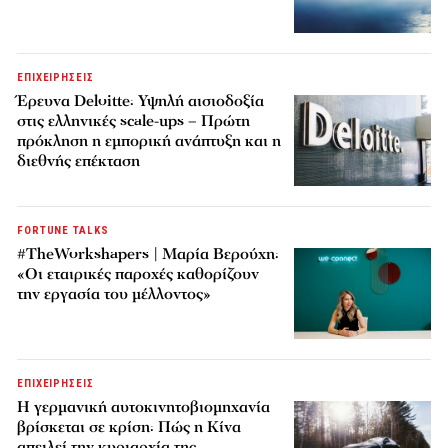
ΕΠΙΧΕΙΡΗΣΕΙΣ
Έρευνα Deloitte: Υψηλή αισιοδοξία
στις ελληνικές scale-ups – Πρώτη
πρόκληση η εμπορική ανάπτυξη και η
διεθνής επέκταση
FORTUNE TALKS
#TheWorkshapers | Μαρία Βερούχη:
«Οι εταιρικές παροχές καθορίζουν
την εργασία του μέλλοντος»
ΕΠΙΧΕΙΡΗΣΕΙΣ
Η γερμανική αυτοκινητοβιομηχανία
βρίσκεται σε κρίση: Πώς η Κίνα
απειλεί την κυριαρχία της