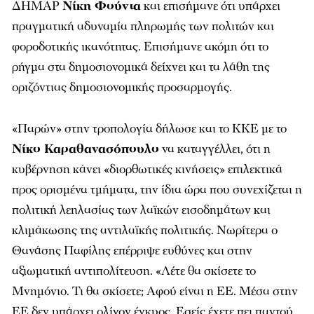
ΔΗΜΑΡ
Νίκη Φούντα
και επισήμανε ότι υπάρχει
πραγματική αδυναμία πληρωμής των πολιτών και
φοροδοτικής ικανότητας. Επισήμανε ακόμη ότι το
ρήγμα στα δημοσιονομικά δείχνει και τα λάθη της
οριζόντιας δημοσιονομικής προσαρμογής.
«Παρών» στην τροπολογία δήλωσε και το ΚΚΕ με το
Νίκο Καραθανασόπουλο
να καταγγέλλει, ότι η
κυβέρνηση κάνει «διορθωτικές κινήσεις» επιλεκτικά
προς ορισμένα τμήματα, την ίδια ώρα που συνεχίζεται η
πολιτική λεηλασίας των λαϊκών εισοδημάτων και
κλιμάκωσης της αντιλαϊκής πολιτικής. Νωρίτερα ο
Θανάσης Παφίλης επέρριψε ευθύνες και στην
αξιωματική αντιπολίτευση. «Λέτε θα σκίσετε το
Μνημόνιο. Τι θα σκίσετε; Αφού είναι η ΕΕ. Μέσα στην
ΕΕ δεν υπάρχει ολίγον έγκυος. Εσείς έχετε πει παντού