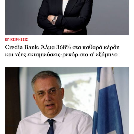
ΕΠΙΧΕΙΡΗΣΕΙΣ
Credia Bank: Άλμα 368% στα καθαρά κέρδη
και νέες εκταμιεύσεις-ρεκόρ στο α’ εξάμηνο