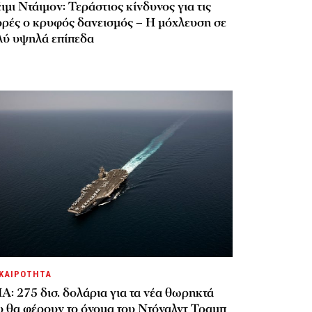
ιμι Ντάιμον: Τεράστιος κίνδυνος για τις
ορές ο κρυφός δανεισμός – Η μόχλευση σε
λύ υψηλά επίπεδα
ΚΑΙΡΟΤΗΤΑ
: 275 δισ. δολάρια για τα νέα θωρηκτά
υ θα φέρουν το όνομα του Ντόναλντ Τραμπ