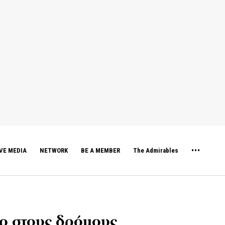
VE MEDIA
NETWORK
BE A MEMBER
The Admirables
ο στους δρόμους