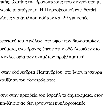
τικής, εξαιτίας της βροχόπτωσης που συνεχίζεται με
νωρίς το απόγευμα. Η Πυροσβεστική έχει δεχθεί
ήσεις για άντληση υδάτων και 20 για κοπές
ερειακό του Αιγάλεω, στο ύψος των διυλιστηρίων,
 ρεύματα, ενώ βράχος έπεσε στην οδό Δωριέων στο
ν κυκλοφορία των οχημάτων προβληματική.
στην οδό Ανδρέα Παπανδρέου, στο Ίλιον, η ισχυρή
καθίζηση του οδοστρώματος.
εσης στην πρεσβεία του Ισραήλ τα ξημερώματα, στον
κη-Κηφισίας διενεργούνται κυκλοφοριακές