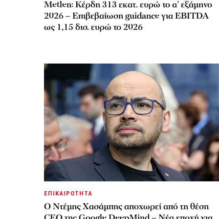
Metlen: Κέρδη 313 εκατ. ευρώ το α’ εξάμηνο
2026 – Επιβεβαίωση guidance για EBITDA
ως 1,15 δισ. ευρώ το 2026
ΕΠΙΚΑΙΡΟΤΗΤΑ
Ο Ντέμης Χασάμπης αποχωρεί από τη θέση
CEO της Google DeepMind – Νέα εποχή για