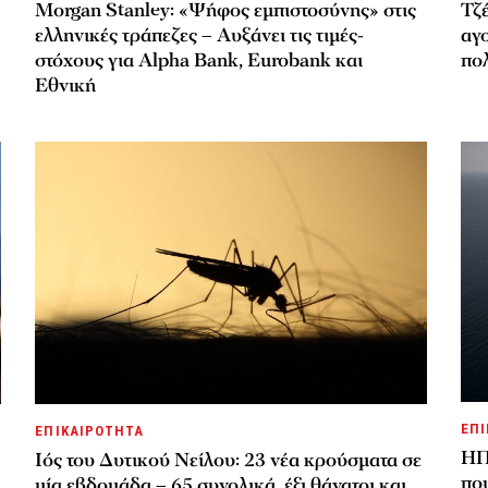
Morgan Stanley: «Ψήφος εμπιστοσύνης» στις
Τζέ
ελληνικές τράπεζες – Αυξάνει τις τιμές-
αγ
στόχους για Alpha Bank, Eurobank και
πο
Εθνική
ΕΠΙ
ΕΠΙΚΑΙΡΟΤΗΤΑ
ΗΠΑ
Ιός του Δυτικού Νείλου: 23 νέα κρούσματα σε
πο
μία εβδομάδα – 65 συνολικά, έξι θάνατοι και