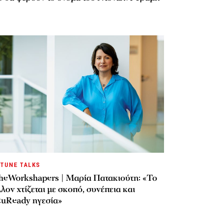
TUNE TALKS
heWorkshapers | Μαρία Πατακιούτη: «Το
λον χτίζεται με σκοπό, συνέπεια και
tuReady ηγεσία»