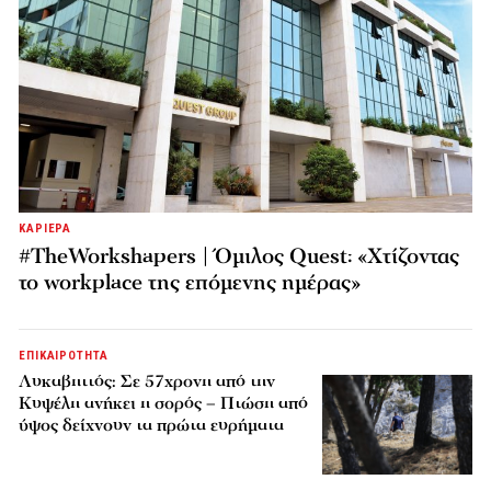
ΚΑΡΙΕΡΑ
#TheWorkshapers | Όμιλος Quest: «Χτίζοντας
το workplace της επόμενης ημέρας»
ΕΠΙΚΑΙΡΟΤΗΤΑ
Λυκαβηττός: Σε 57χρονη από την
Κυψέλη ανήκει η σορός – Πτώση από
ύψος δείχνουν τα πρώτα ευρήματα