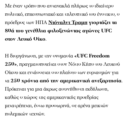
Με έναν τρόπο που αντανακλά πλήρως το ιδιαίτερο
πολιτικό, επικοινωνιακό και τηλεοπτικό του ένστικτο, ο
πρόεδρος των ΗΠΑ
Ντόναλντ Τραμπ
γιορτάζει τα
80ά του γενέθλια φιλοξενώντας αγώνες UFC
στον Λευκό Οίκο
.
Η διοργάνωση, με την ονομασία
«UFC Freedom
250»
, πραγματοποιείται στον Νότιο Κήπο του Λευκού
Οίκου και εντάσσεται στο πλαίσιο των εορτασμών για
τα
250 χρόνια από την αμερικανική ανεξαρτησία
.
Πρόκειται για μια άκρως ασυνήθιστη εκδήλωση,
καθώς ο χώρος της αμερικανικής προεδρίας
μετατρέπεται, έστω προσωρινά, σε αρένα μεικτών
πολεμικών τεχνών.