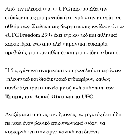
Από την πλευρά του, το UFC παρουσιάζει την
εκδήλωση ως μια μοναδική στιγμή στην ιστορία του
αθλήματος. Στελέχη της διοργάνωσης τονίζουν ότι το
«UFC Freedom 250» έχει εορταστικό και αθλητικό
χαρακτήρα, ενώ αποτελεί σημαντική ευκαιρία
προβολής για τους αθλητές και για το ίδιο το brand.
Η διοργάνωση αναμένεται να προσελκύσει τεράστιο
τηλεοπτικό και διαδικτυακό ενδιαφέρον, καθώς
συνδυάζει τρία στοιχεία με υψηλή απήχηση:
τον
Τραμπ, τον Λευκό Οίκο και το UFC
.
Ανεξάρτητα από τις αντιδράσεις, το γεγονός έχει ήδη
πετύχει έναν βασικό επικοινωνιακό στόχο: να
κυριαρχήσει στην αμερικανική και διεθνή