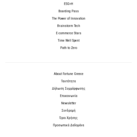
ESG+H
Boarding Pass
The Power of Innovation
Brainstorm Tech
E-commerce Stars
Time Well Spent
Path to Zero
About Fortune Greece
Ταυτότητα
Δήλωση Συμμόρφωσης
Επικοινωνία
Newsletter
Συνδρομή
Όροι Χρήσης
Προσωπικά Δεδομένα