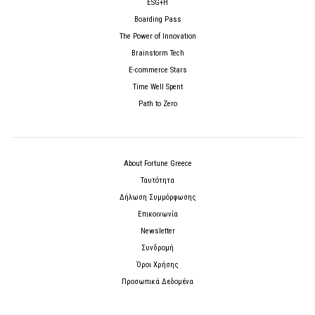
ESG+H
Boarding Pass
The Power of Innovation
Brainstorm Tech
E-commerce Stars
Time Well Spent
Path to Zero
About Fortune Greece
Ταυτότητα
Δήλωση Συμμόρφωσης
Επικοινωνία
Newsletter
Συνδρομή
Όροι Χρήσης
Προσωπικά Δεδομένα