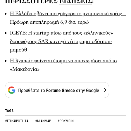
ΠΕΡΙΣΣΟΤΕΡΕΣ
ΕΙΔΗΣΕΙΣ
:
Η Ελλάδα σβήνει πιο γρήγορα το μνημονιακό χρέος –
Πρόωρη αποπληρωμή 6,9 δισ. ευρώ
ICEYE: Η startup πίσω από τους «ελληνικούς»
δορυφόρους SAR κυνηγά νέα χρηματοδότηση-
μαμούθ
Η Ryanair φαίνεται έτοιμη να αποχωρήσει από το
«Μακεδονία»
TAGS
#ΕΠΙΚΑΙΡΟΤΗΤΑ
#ΜΙΑΝΜΑΡ
#ΡΟΥΜΠΙΝΙ