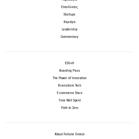
Επενδύσεις
Startups
Καριέρα
Leadership
Commentary
ESG+H
Boarding Pass
The Power of Innovation
Brainstorm Tech
E-commerce Stars
Time Well Spent
Path to Zero
About Fortune Greece