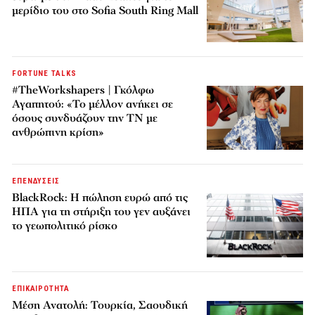
μερίδιο του στο Sofia South Ring Mall
FORTUNE TALKS
#TheWorkshapers | Γκόλφω
Αγαπητού: «Το μέλλον ανήκει σε
όσους συνδυάζουν την ΤΝ με
ανθρώπινη κρίση»
ΕΠΕΝΔΥΣΕΙΣ
BlackRock: Η πώληση ευρώ από τις
ΗΠΑ για τη στήριξη του γεν αυξάνει
το γεωπολιτικό ρίσκο
ΕΠΙΚΑΙΡΟΤΗΤΑ
Μέση Ανατολή: Τουρκία, Σαουδική