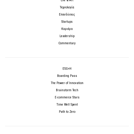
Life & Art
Τεχνολογία
Επενδύσεις
Startups
Καριέρα
Leadership
Commentary
ESG+H
Boarding Pass
The Power of Innovation
Brainstorm Tech
E-commerce Stars
Time Well Spent
Path to Zero