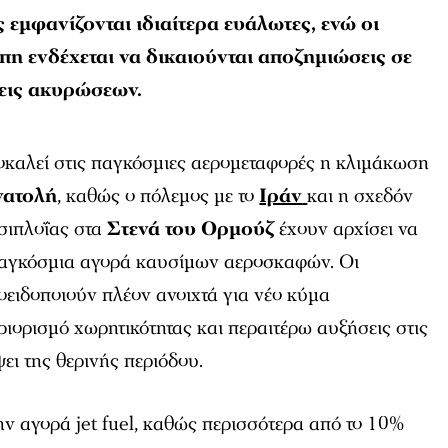
ς εμφανίζονται ιδιαίτερα ευάλωτες, ενώ οι
πη ενδέχεται να δικαιούνται αποζημιώσεις σε
εις ακυρώσεων.
οκαλεί στις παγκόσμιες αερομεταφορές η κλιμάκωση
νατολή
, καθώς ο πόλεμος με το
Ιράν
και η σχεδόν
σιπλοΐας στα
Στενά του Ορμούζ
έχουν αρχίσει να
παγκόσμια αγορά καυσίμων αεροσκαφών. Οι
ροειδοποιούν πλέον ανοιχτά για νέο κύμα
ορισμό χωρητικότητας και περαιτέρω αυξήσεις στις
ψει της θερινής περιόδου.
την αγορά jet fuel, καθώς περισσότερα από το 10%