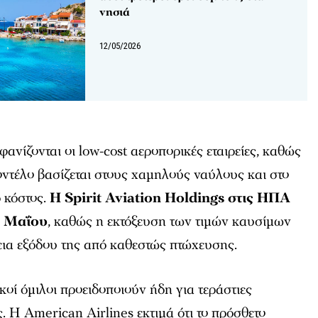
νησιά
12/05/2026
μφανίζονται οι low-cost αεροπορικές εταιρείες, καθώς
μοντέλο βασίζεται στους χαμηλούς ναύλους και στο
 κόστος.
Η Spirit Aviation Holdings στις ΗΠΑ
ς Μαΐου
, καθώς η εκτόξευση των τιμών καυσίμων
ια εξόδου της από καθεστώς πτώχευσης.
κοί όμιλοι προειδοποιούν ήδη για τεράστιες
. Η American Airlines εκτιμά ότι το πρόσθετο