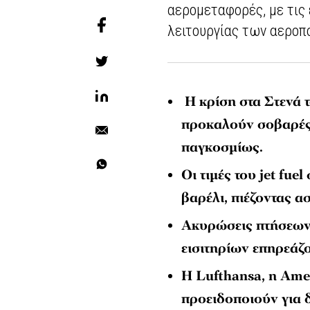
αερομεταφορές, με τις 
λειτουργίας των αεροπ
Η κρίση στα Στενά 
προκαλούν σοβαρές
παγκοσμίως.
Οι τιμές του jet fu
βαρέλι, πιέζοντας α
Ακυρώσεις πτήσεων,
εισιτηρίων επηρεάζο
Η Lufthansa, η Amer
προειδοποιούν για 