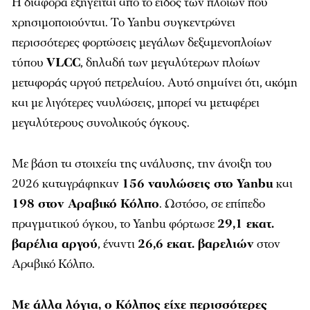
Η διαφορά εξηγείται από το είδος των πλοίων που
χρησιμοποιούνται. Το Yanbu συγκεντρώνει
περισσότερες φορτώσεις μεγάλων δεξαμενοπλοίων
τύπου
VLCC
, δηλαδή των μεγαλύτερων πλοίων
μεταφοράς αργού πετρελαίου. Αυτό σημαίνει ότι, ακόμη
και με λιγότερες ναυλώσεις, μπορεί να μεταφέρει
μεγαλύτερους συνολικούς όγκους.
Με βάση τα στοιχεία της ανάλυσης, την άνοιξη του
2026 καταγράφηκαν
156 ναυλώσεις στο Yanbu
και
198 στον Αραβικό Κόλπο
. Ωστόσο, σε επίπεδο
πραγματικού όγκου, το Yanbu φόρτωσε
29,1 εκατ.
βαρέλια αργού
, έναντι
26,6 εκατ. βαρελιών
στον
Αραβικό Κόλπο.
Με άλλα λόγια, ο Κόλπος είχε περισσότερες