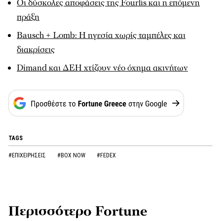
Οι δύσκολες αποφάσεις της Fourlis και η επόμενη
πράξη
Bausch + Lomb: Η ηγεσία χωρίς ταμπέλες και
διακρίσεις
Dimand και ΔΕΗ χτίζουν νέο όχημα ακινήτων
TAGS
#ΕΠΙΧΕΙΡΗΣΕΙΣ
#BOX NOW
#FEDEX
Περισσότερο Fortune