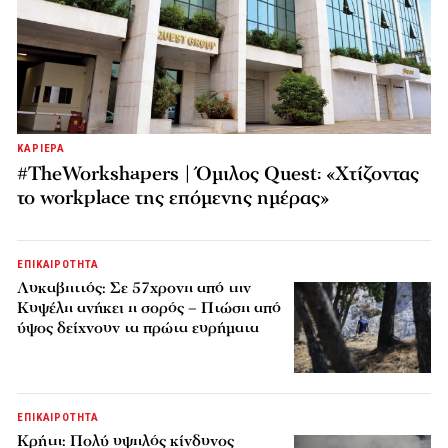
ΚΑΡΙΕΡΑ
#TheWorkshapers | Όμιλος Quest: «Χτίζοντας
το workplace της επόμενης ημέρας»
ΕΠΙΚΑΙΡΟΤΗΤΑ
Λυκαβηττός: Σε 57χρονη από την
Κυψέλη ανήκει η σορός – Πτώση από
ύψος δείχνουν τα πρώτα ευρήματα
ΕΠΙΚΑΙΡΟΤΗΤΑ
Κρήτη: Πολύ υψηλός κίνδυνος