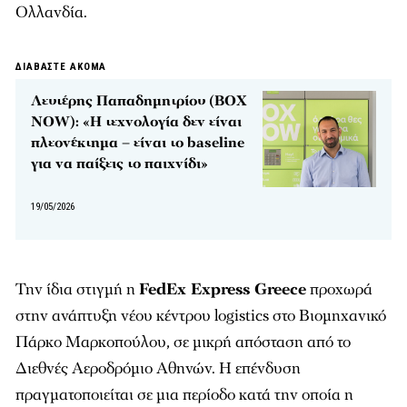
Ολλανδία.
ΔΙΑΒΑΣΤΕ ΑΚΟΜΑ
Λευτέρης Παπαδημητρίου (BOX
NOW): «Η τεχνολογία δεν είναι
πλεονέκτημα – είναι το baseline
για να παίξεις το παιχνίδι»
19/05/2026
Την ίδια στιγμή η
FedEx Express Greece
προχωρά
στην ανάπτυξη νέου κέντρου logistics στο Βιομηχανικό
Πάρκο Μαρκοπούλου, σε μικρή απόσταση από το
Διεθνές Αεροδρόμιο Αθηνών. Η επένδυση
πραγματοποιείται σε μια περίοδο κατά την οποία η