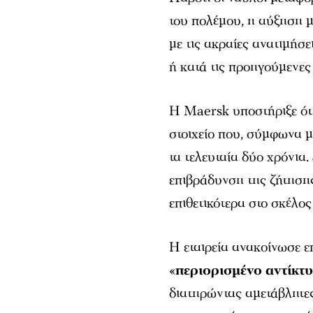
του πολέμου, η αύξηση 
με τις ακραίες ανατιμήσ
ή κατά τις προηγούμενες
Η Maersk υποστήριξε ότι
στοιχείο που, σύμφωνα μ
τα τελευταία δύο χρόνια
επιβράδυνση της ζήτησης,
επιθετικότερα στο σκέλος
Η εταιρεία ανακοίνωσε ε
«
περιορισμένο αντίκτ
διατηρώντας αμετάβλητες