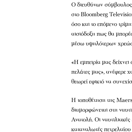
Ο διευθύνων σύμβουλος 
στο Bloomberg Television
όσο και το επόμενο τρίμη
αισιόδοξη πως θα μπορέσ
μέσω υψηλότερων χρεώσ
«Η εμπειρία μας δείχνει
πελάτες μας», ανέφερε χα
θεωρεί εφικτό να συνεχίσ
Η τοποθέτηση της Maers
διαμορφώνεται στη ναυτ
Ανατολή. Οι ναυτιλιακές
καταναλωτές πετρελαίου