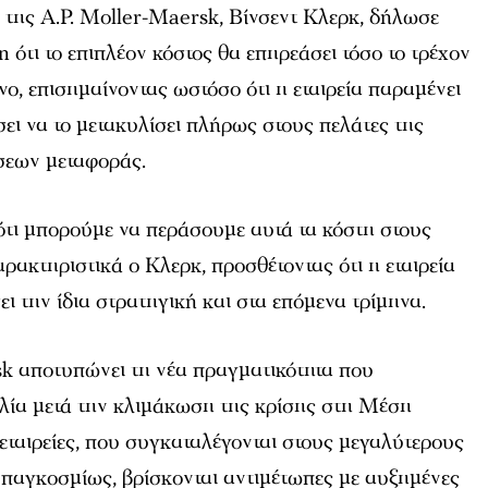
της A.P. Moller-Maersk, Βίνσεντ Κλερκ, δήλωσε
 ότι το επιπλέον κόστος θα επηρεάσει τόσο το τρέχον
νο, επισημαίνοντας ωστόσο ότι η εταιρεία παραμένει
ει να το μετακυλίσει πλήρως στους πελάτες της
εων μεταφοράς.
 ότι μπορούμε να περάσουμε αυτά τα κόστη στους
ρακτηριστικά ο Κλερκ, προσθέτοντας ότι η εταιρεία
ει την ίδια στρατηγική και στα επόμενα τρίμηνα.
k αποτυπώνει τη νέα πραγματικότητα που
ιλία μετά την κλιμάκωση της κρίσης στη Μέση
 εταιρείες, που συγκαταλέγονται στους μεγαλύτερους
 παγκοσμίως, βρίσκονται αντιμέτωπες με αυξημένες