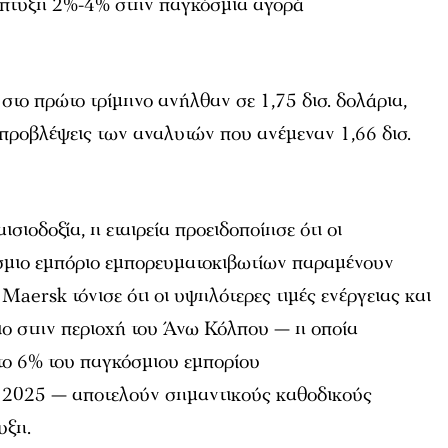
νάπτυξη 2%-4% στην παγκόσμια αγορά
το πρώτο τρίμηνο ανήλθαν σε 1,75 δισ. δολάρια,
 προβλέψεις των αναλυτών που ανέμεναν 1,66 δισ.
ιοδοξία, η εταιρεία προειδοποίησε ότι οι
όσμιο εμπόριο εμπορευματοκιβωτίων παραμένουν
 Maersk τόνισε ότι οι υψηλότερες τιμές ενέργειας και
ριο στην περιοχή του Άνω Κόλπου — η οποία
στο 6% του παγκόσμιου εμπορίου
 2025 — αποτελούν σημαντικούς καθοδικούς
υξη.