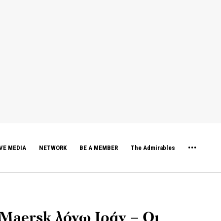
VE MEDIA
NETWORK
BE A MEMBER
The Admirables
 Maersk λόγω Ιράν – Οι