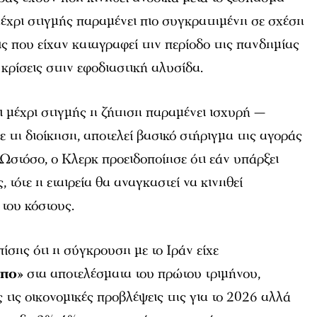
μέχρι στιγμής παραμένει πιο συγκρατημένη σε σχέση
εις που είχαν καταγραφεί την περίοδο της πανδημίας
 κρίσεις στην εφοδιαστική αλυσίδα.
 μέχρι στιγμής η ζήτηση παραμένει ισχυρή —
ε τη διοίκηση, αποτελεί βασικό στήριγμα της αγοράς
. Ωστόσο, ο Κλερκ προειδοποίησε ότι εάν υπάρξει
 τότε η εταιρεία θα αναγκαστεί να κινηθεί
 του κόστους.
πίσης ότι η σύγκρουση με το Ιράν είχε
υπο
» στα αποτελέσματα του πρώτου τριμήνου,
 τις οικονομικές προβλέψεις της για το 2026 αλλά