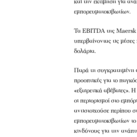
και την εκτίμηση για α
εμπορευματοκιβωτίων.
Τα EBITDA της Maersk σ
υπερβαίνοντας τις μέσες
δολάρια.
Παρά τη συγκρατημένη αισ
προοπτικές για το παγκ
«εξαιρετικά αβέβαιες». Η
οι περιορισμοί στο εμπό
αντιστοιχούσε περίπου 
εμπορευματοκιβωτίων το
κινδύνους για την ανάπτ