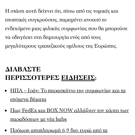
Η στάση αυτή δείχνει ότι, πίσω από τις νομικές και
εποπτικές συγκρούσεις, παραμένει ανοιχτό το
ενδεχόμενο μιας φιλικής συμφωνίας που θα μπορούσε
να οδηγήσει στη δημιουργία ενός από τους
μεγαλύτερους τραπεζικούς ομίλους της Ευρώπης.
ΔΙΑΒΑΣΤΕ
ΠΕΡΙΣΣΟΤΕΡΕΣ
ΕΙΔΗΣΕΙΣ
:
ΗΠΑ – Ιράν: Το παρασκήνιο της συμφωνίας και τα
επόμενα βήματα
Πως FedEx και BOX NOW αλλάζουν τον χάρτη των
παραδόσεων με νέα hubs
Πρόωρη αποπληρωμή 6,9 δισ. ευρώ από τα