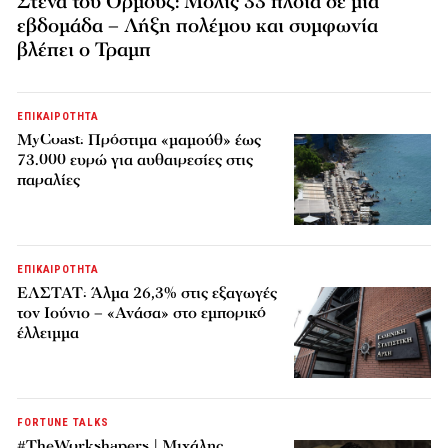
Στενά του Ορμούζ: Μόλις 33 πλοία σε μία
εβδομάδα – Λήξη πολέμου και συμφωνία
βλέπει ο Τραμπ
ΕΠΙΚΑΙΡΟΤΗΤΑ
MyCoast: Πρόστιμα «μαμούθ» έως
73.000 ευρώ για αυθαιρεσίες στις
παραλίες
ΕΠΙΚΑΙΡΟΤΗΤΑ
ΕΛΣΤΑΤ: Άλμα 26,3% στις εξαγωγές
τον Ιούνιο – «Ανάσα» στο εμπορικό
έλλειμμα
FORTUNE TALKS
#TheWorkshapers | Μιχάλης