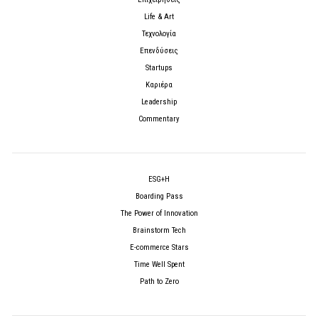
Life & Art
Τεχνολογία
Επενδύσεις
Startups
Καριέρα
Leadership
Commentary
ESG+H
Boarding Pass
The Power of Innovation
Brainstorm Tech
E-commerce Stars
Time Well Spent
Path to Zero