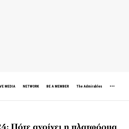
VE MEDIA
NETWORK
BE A MEMBER
The Admirables
4: Πότε ανοίγει η πλατφόρμα