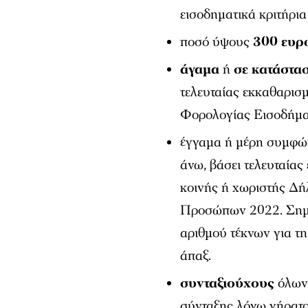
εισοδηματικά κριτήρια
ποσό ύψους
300 ευρ
άγαμα
ή
σε κατάστα
τελευταίας εκκαθαρισ
Φορολογίας Εισοδήμ
έγγαμα ή μέρη συμφών
άνω, βάσει τελευταία
κοινής ή χωριστής Δ
Προσώπων 2022. Σημει
αριθμού τέκνων για τ
άπαξ.
συνταξιούχους
όλων 
σύνταξης λόγω γήρατο