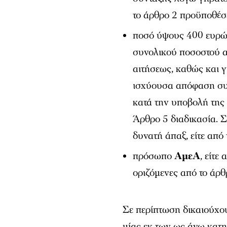
το άρθρο 2 προϋποθέσε
ποσό ύψους 400 ευρώ,
συνολικού ποσοστού α
αιτήσεως, καθώς και γ
ισχύουσα απόφαση συ
κατά την υποβολή της
Άρθρο 5 διαδικασία. Σ
δυνατή άπαξ, είτε από 
πρόσωπο
ΑμεΑ
, είτε
οριζόμενες από το άρθ
Σε περίπτωση δικαιούχ
μίας εκ των ως άνω κατη