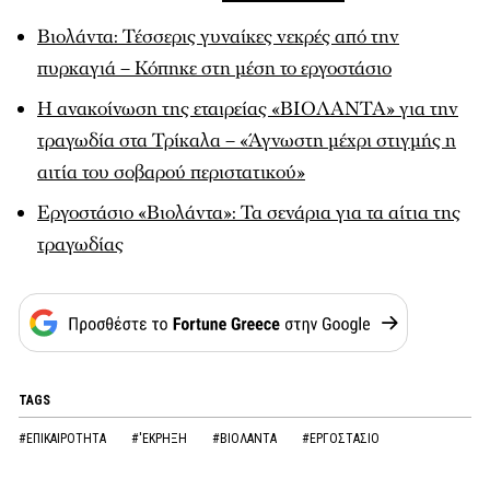
Βιολάντα: Τέσσερις γυναίκες νεκρές από την
πυρκαγιά – Κόπηκε στη μέση το εργοστάσιο
Η ανακοίνωση της εταιρείας «ΒΙΟΛΑΝΤΑ» για την
τραγωδία στα Τρίκαλα – «Άγνωστη μέχρι στιγμής η
αιτία του σοβαρού περιστατικού»
Εργοστάσιο «Βιολάντα»: Τα σενάρια για τα αίτια της
τραγωδίας
TAGS
#ΕΠΙΚΑΙΡΟΤΗΤΑ
#'ΕΚΡΗΞΗ
#ΒΙΟΛΑΝΤΑ
#ΕΡΓΟΣΤΑΣΙΟ