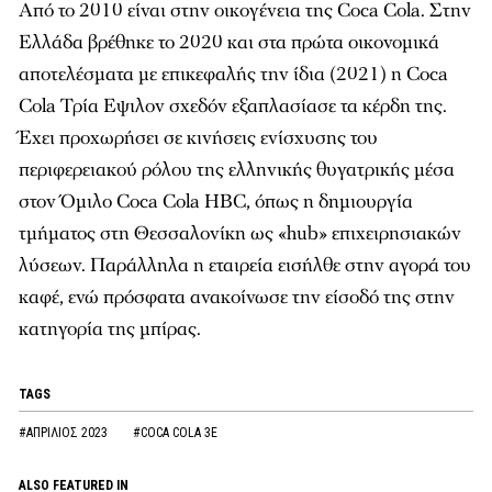
Από το 2010 είναι στην οικογένεια της Coca Cola. Στην
Ελλάδα βρέθηκε το 2020 και στα πρώτα οικονοµικά
αποτελέσµατα µε επικεφαλής την ίδια (2021) η Coca
Cola Τρία Εψιλον σχεδόν εξαπλασίασε τα κέρδη της.
Έχει προχωρήσει σε κινήσεις ενίσχυσης του
περιφερειακού ρόλου της ελληνικής θυγατρικής µέσα
στον Όµιλο Coca Cola HBC, όπως η δηµιουργία
τµήµατος στη Θεσσαλονίκη ως «hub» επιχειρησιακών
λύσεων. Παράλληλα η εταιρεία εισήλθε στην αγορά του
καφέ, ενώ πρόσφατα ανακοίνωσε την είσοδό της στην
κατηγορία της µπίρας.
TAGS
#ΑΠΡΙΛΙΟΣ 2023
#COCA COLA 3E
ALSO FEATURED IN