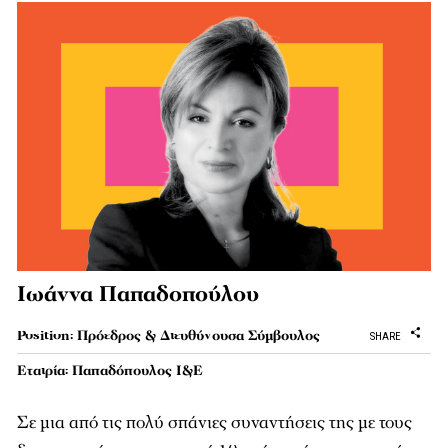
Ιωάννα Παπαδοπούλου
Position: Πρόεδρος & Διευθύνουσα Σύµβουλος
SHARE
Εταιρία: Παπαδόπουλος Ι&Ε
Σε µια από τις πολύ σπάνιες συναντήσεις της µε τους