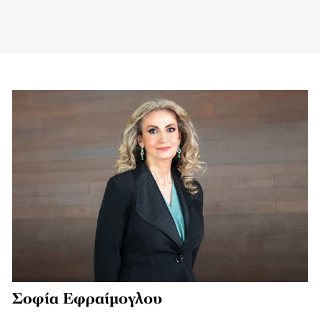
Σοφία Εφραίµογλου