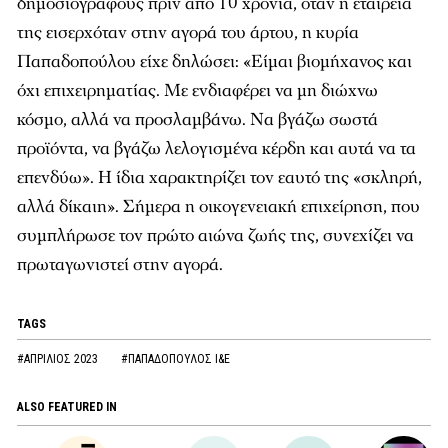
δηµοσιογράφους πριν από 10 χρόνια, όταν η εταιρεία
της εισερχόταν στην αγορά του άρτου, η κυρία
Παπαδοπούλου είχε δηλώσει: «Είµαι βιοµήχανος και
όχι επιχειρηµατίας. Με ενδιαφέρει να µη διώχνω
κόσµο, αλλά να προσλαµβάνω. Να βγάζω σωστά
προϊόντα, να βγάζω λελογισµένα κέρδη και αυτά να τα
επενδύω». Η ίδια χαρακτηρίζει τον εαυτό της «σκληρή,
αλλά δίκαιη». Σήµερα η οικογενειακή επιχείρηση, που
συµπλήρωσε τον πρώτο αιώνα ζωής της, συνεχίζει να
πρωταγωνιστεί στην αγορά.
TAGS
#ΑΠΡΙΛΙΟΣ 2023
#ΠΑΠΑΔΟΠΟΥΛΟΣ Ι&Ε
ALSO FEATURED IN