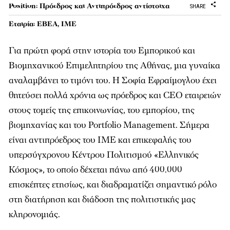
Position: Πρόεδρος και Αντιπρόεδρος αντίστοιχα
SHARE
Εταιρία: ΕΒΕΑ, IME
Για πρώτη φορά στην ιστορία του Εµπορικού και
Βιοµηχανικού Επιµελητηρίου της Αθήνας, µια γυναίκα
αναλαµβάνει το τιµόνι του. Η Σοφία Εφραίµογλου έχει
θητεύσει πολλά χρόνια ως πρόεδρος και CEO εταιρειών
στους τοµείς της επικοινωνίας, του εµπορίου, της
βιοµηχανίας και του Portfolio Management. Σήµερα
είναι αντιπρόεδρος του ΙΜΕ και επικεφαλής του
υπερσύγχρονου Κέντρου Πολιτισµού «Ελληνικός
Κόσµος», το οποίο δέχεται πάνω από 400.000
επισκέπτες ετησίως, και διαδραµατίζει σηµαντικό ρόλο
στη διατήρηση και διάδοση της πολιτιστικής µας
κληρονοµιάς.