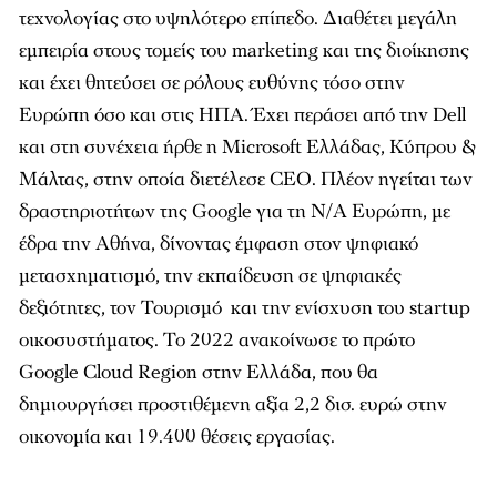
τεχνολογίας στο υψηλότερο επίπεδο. Διαθέτει µεγάλη
εµπειρία στους τοµείς του marketing και της διοίκησης
και έχει θητεύσει σε ρόλους ευθύνης τόσο στην
Ευρώπη όσο και στις ΗΠΑ. Έχει περάσει από την Dell
και στη συνέχεια ήρθε η Microsoft Ελλάδας, Κύπρου &
Μάλτας, στην οποία διετέλεσε CEO. Πλέον ηγείται των
δραστηριοτήτων της Google για τη Ν/Α Ευρώπη, µε
έδρα την Αθήνα, δίνοντας έµφαση στον ψηφιακό
µετασχηµατισµό, την εκπαίδευση σε ψηφιακές
δεξιότητες, τον Τουρισµό και την ενίσχυση του startup
οικοσυστήµατος. Το 2022 ανακοίνωσε το πρώτο
Google Cloud Region στην Ελλάδα, που θα
δηµιουργήσει προστιθέµενη αξία 2,2 δισ. ευρώ στην
οικονοµία και 19.400 θέσεις εργασίας.