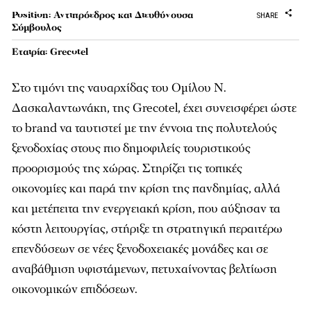
Position: Αντιπρόεδρος και Διευθύνουσα
SHARE
Σύµβουλος
Εταιρία: Grecotel
Στο τιµόνι της ναυαρχίδας του Οµίλου Ν.
Δασκαλαντωνάκη, της Grecotel, έχει συνεισφέρει ώστε
το brand να ταυτιστεί µε την έννοια της πολυτελούς
ξενοδοχίας στους πιο δηµοφιλείς τουριστικούς
προορισµούς της χώρας. Στηρίζει τις τοπικές
οικονοµίες και παρά την κρίση της πανδηµίας, αλλά
και µετέπειτα την ενεργειακή κρίση, που αύξησαν τα
κόστη λειτουργίας, στήριξε τη στρατηγική περαιτέρω
επενδύσεων σε νέες ξενοδοχειακές µονάδες και σε
αναβάθµιση υφιστάµενων, πετυχαίνοντας βελτίωση
οικονοµικών επιδόσεων.