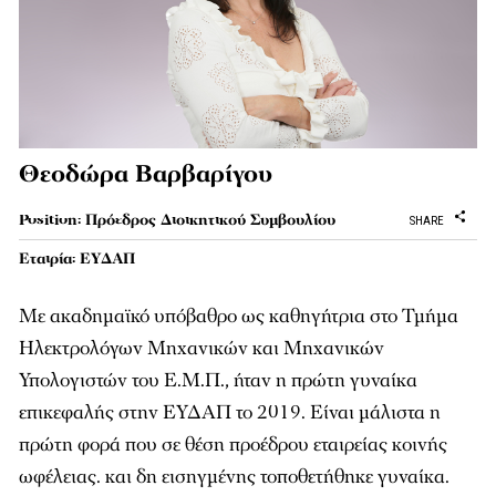
Θεοδώρα Βαρβαρίγου
Position: Πρόεδρος Διοικητικού Συµβουλίου
SHARE
Εταιρία: ΕΥΔΑΠ
Με ακαδηµαϊκό υπόβαθρο ως καθηγήτρια στο Τµήµα
Ηλεκτρολόγων Μηχανικών και Μηχανικών
Υπολογιστών του Ε.Μ.Π., ήταν η πρώτη γυναίκα
επικεφαλής στην ΕΥΔΑΠ το 2019. Είναι µάλιστα η
πρώτη φορά που σε θέση προέδρου εταιρείας κοινής
ωφέλειας. και δη εισηγµένης τοποθετήθηκε γυναίκα.