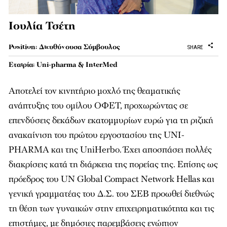
Ιουλία Τσέτη
Position: Διευθύνουσα Σύµβουλος
SHARE
Εταιρία: Uni-pharma & InterMed
Αποτελεί τον κινητήριο µοχλό της θεαµατικής
ανάπτυξης του οµίλου ΟΦΕΤ, προχωρώντας σε
επενδύσεις δεκάδων εκατοµµυρίων ευρώ για τη ριζική
ανακαίνιση του πρώτου εργοστασίου της UNI-
PHARMA και της UniHerbo. Έχει αποσπάσει πολλές
διακρίσεις κατά τη διάρκεια της πορείας της. Επίσης ως
πρόεδρος του UN Global Compact Network Hellas και
γενική γραµµατέας του Δ.Σ. του ΣΕΒ προωθεί διεθνώς
τη θέση των γυναικών στην επιχειρηµατικότητα και τις
επιστήµες, µε δηµόσιες παρεµβάσεις ενώπιον