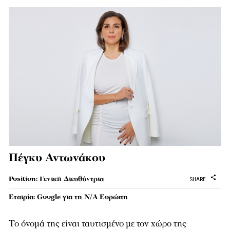
Πέγκυ Αντωνάκου
Position: Γενική Διευθύντρια
SHARE
Εταιρία: Google για τη Ν/Α Ευρώπη
Το όνοµά της είναι ταυτισµένο µε τον χώρο της