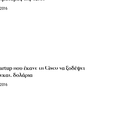
/2016
artup που έκανε τη Cisco να ξοδέψει
εκατ. δολάρια
/2016