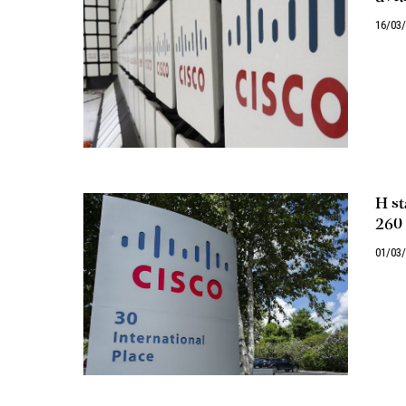
16/03
Η st
260 
01/03