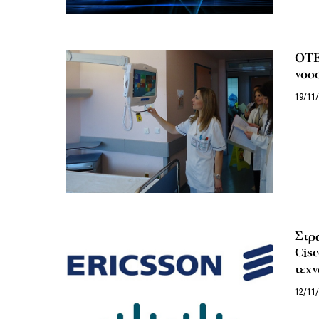
ΟΤΕ
νοσ
19/11
Στρα
Cisc
τεχν
12/11