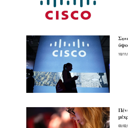
Συν
ύψου
10/11
Πέντ
μέχρ
03/02