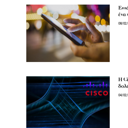
Επτ
ένα 
08/02
Η Ci
δολ
04/02