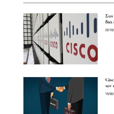
Στη 
δισ.
23/10
Cisc
τον 
15/03