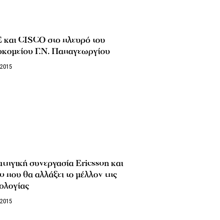
 και CISCO στο πλευρό του
οκομείου Γ.Ν. Παπαγεωργίου
/2015
τηγική συνεργασία Ericsson και
o που θα αλλάξει το μέλλον της
ολογίας
/2015