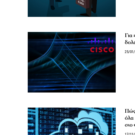
Για 
δολ
25/01
Πώς 
όλα 
στο 
17/11