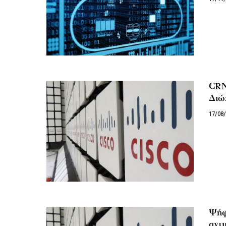
CRN:
Διώ
17/08
Ψήφο
αντι