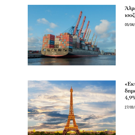
Άλμα
ισο
05/04
«Εκτ
δημο
4,9%
27/03