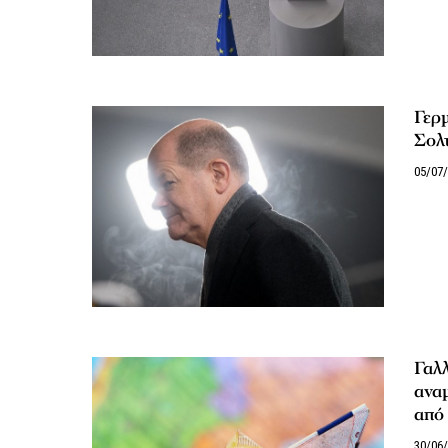
Γερ
Σολτ
05/07
Γαλλ
αναμ
από 
30/06