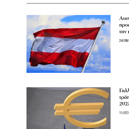
Αυστ
προο
την
24/08
Γαλλ
τράπ
202
11/07