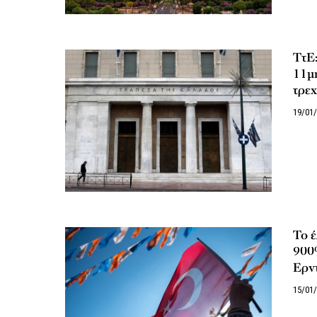
ΤτΕ:
11μη
τρε
19/01
Το έ
900%
Ερν
15/01