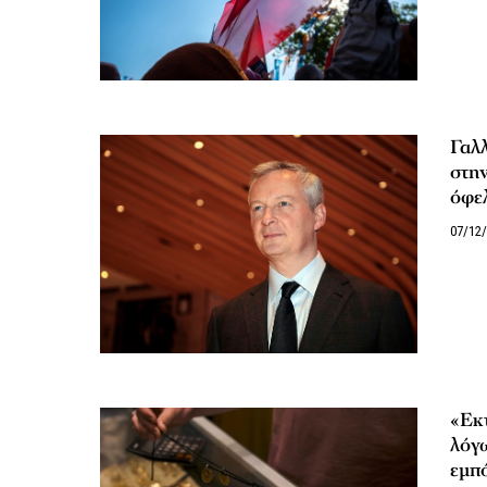
Γαλλ
στην
όφε
07/12
«Εκτ
λόγ
εμπό