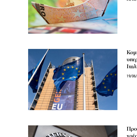
Κομι
υπερ
Ιταλ
19/06
Προ
χρέο