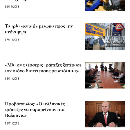
09/12/2013
Τα τρία «καυτά» μέτωπα προς την
ανάκαμψη
17/11/2013
«Μία στις τέσσερις τράπεζες ξεπέρασε
τον στόχο διοχέτευσης ρευστότητας»
15/11/2013
Προβόπουλος: «Οι ελληνικές
τράπεζες να παραμείνουν στα
Βαλκάνια»
13/11/2013