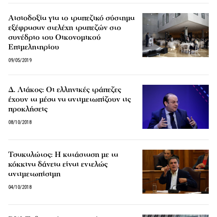
Αισιοδοξία για το τραπεζικό σύστημα
εξέφρασαν στελέχη τραπεζών στο
συνέδριο του Οικονομικού
Επιμελητηρίου
09/05/2019
Δ. Λιάκος: Οι ελληνικές τράπεζες
έχουν τα μέσα να αντιμετωπίζουν τις
προκλήσεις
08/10/2018
Τσακαλώτος: Η κατάσταση με τα
κόκκινα δάνεια είναι εντελώς
αντιμετωπίσιμη
04/10/2018