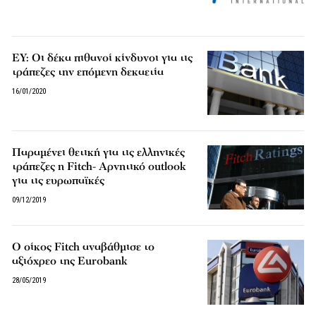
EY: Οι δέκα πιθανοί κίνδυνοι για τις
τράπεζες την επόμενη δεκαετία
16/01/2020
Παραμένει θετική για τις ελληνικές
τράπεζες η Fitch- Αρνητικό outlook
για τις ευρωπαϊκές
09/12/2019
Ο οίκος Fitch αναβάθμισε το
αξιόχρεο της Eurobank
28/05/2019