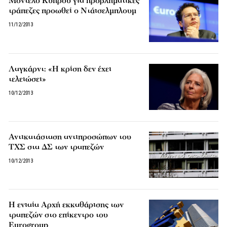
Μοντέλο Κύπρου για προβληματικές
τράπεζες προωθεί ο Ντάισελμπλουμ
11/12/2013
Λαγκάρντ: «Η κρίση δεν έχει
τελειώσει»
10/12/2013
Αντικατάσταση αντιπροσώπων του
ΤΧΣ στα ΔΣ των τραπεζών
10/12/2013
Η ενιαία Αρχή εκκαθάρισης των
τραπεζών στο επίκεντρο του
Eurogroup