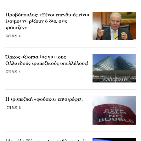
Προβόπουλος: «Ξένοι επενδυτές είναι
έτοιμοι να ρίξουν 6 δισ. στις
τράπεζες»
23/03/2014
Όρκος αξιοπιστίας για τους
Ολλανδούς τραπεζικούς υπαλλήλους!
07/02/2014
Η τραπεζική «φούσκα» επιστρέφει;
17/12/2013