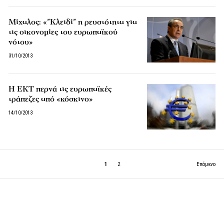
Μίχαλος: «”Κλειδί” η ρευστότητα για
τις οικονομίες του ευρωπαϊκού
νότου»
31/10/2013
Η ΕΚΤ περνά τις ευρωπαϊκές
τράπεζες από «κόσκινο»
14/10/2013
1
2
Επόμενο