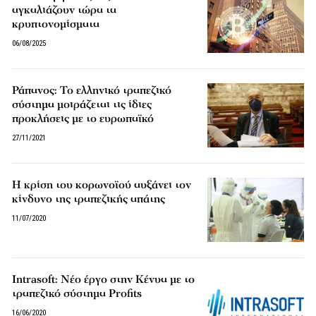
αγκαλιάζουν τώρα τα
κρυπτονομίσματα
06/08/2025
Ράπανος: Το ελληνικό τραπεζικό
σύστημα μοιράζεται τις ίδιες
προκλήσεις με το ευρωπαϊκό
27/11/2021
Η κρίση του κορωνοϊού αυξάνει τον
κίνδυνο της τραπεζικής απάτης
11/07/2020
Intrasoft: Νέο έργο στην Κένυα με το
τραπεζικό σύστημα Profits
16/06/2020