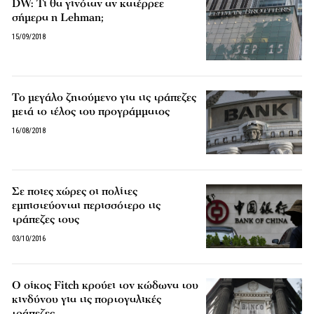
DW: Τι θα γινόταν αν κατέρρεε
σήμερα η Lehman;
15/09/2018
Το μεγάλο ζητούμενο για τις τράπεζες
μετά το τέλος του προγράμματος
16/08/2018
Σε ποιες χώρες οι πολίτες
εμπιστεύονται περισσότερο τις
τράπεζες τους
03/10/2016
Ο οίκος Fitch κρούει τον κώδωνα του
κινδύνου για τις πορτογαλικές
τράπεζες