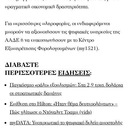
πραγματική οικονομική δραστηριότητα.
Για περισσότερες πληροφορίες, οι ενδιαφερόμενοι
μπορούν να αξιοποιήσουν τις ψηφιακές υπηρεσίες της
ΑΑΔΕ ή να επικοινωνήσουν με το Κέντρο
Εξυπηρέτησης Φορολογουμένων (my1521).
ΔΙΑΒΑΣΤΕ
ΠΕΡΙΣΣΟΤΕΡΕΣ
ΕΙΔΗΣΕΙΣ
:
Παγκόσμιο «ράλι» εξοπλισμών: Στα 2,9 τρισ. δολάρια
οι στρατιωτικές δαπάνες
Επίθεση στο Hilton: «Ήταν θέμα δευτερολέπτων» –
Πώς γλίτωσε ο Ντόναλντ Τραμπ (vids)
myDATA: Υποχρεωτικό το ψηφιακό δελτίο αποστολής