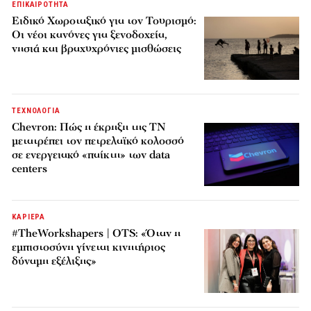
ΕΠΙΚΑΙΡΟΤΗΤΑ
Ειδικό Χωροταξικό για τον Τουρισμό:
Οι νέοι κανόνες για ξενοδοχεία,
νησιά και βραχυχρόνιες μισθώσεις
ΤΕΧΝΟΛΟΓΙΑ
Chevron: Πώς η έκρηξη της ΤΝ
μετατρέπει τον πετρελαϊκό κολοσσό
σε ενεργειακό «παίκτη» των data
centers
ΚΑΡΙΕΡΑ
#TheWorkshapers | OTS: «Όταν η
εμπιστοσύνη γίνεται κινητήριος
δύναμη εξέλιξης»