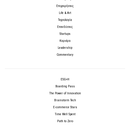
Επιχειρήσεις
Life & Art
Τεχνολογία
Επενδύσεις
Startups
Καριέρα
Leadership
Commentary
ESG+H
Boarding Pass
The Power of Innovation
Brainstorm Tech
E-commerce Stars
Time Well Spent
Path to Zero