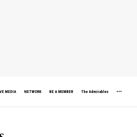
VE MEDIA
NETWORK
BE A MEMBER
The Admirables
ς