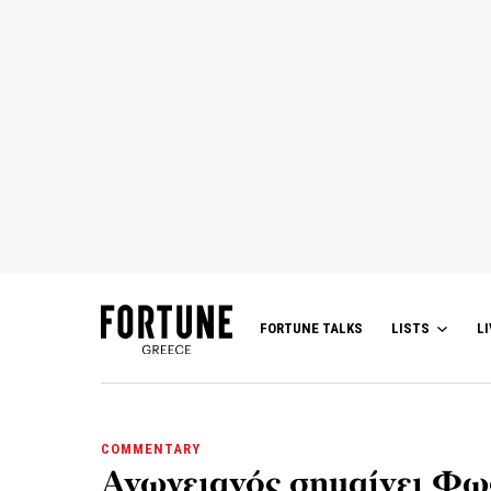
FORTUNE TALKS
LISTS
LI
COMMENTARY
Ανωγειανός σημαίνει Φω