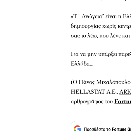
«Τ´ Ανώγεια” είναι η Ελ
δημιουργίας χωρίς κεντρι
σας το λέω, που λένε και
Για να μην υπάρξει παρε
Ελλάδα…
(
Ο Πάνος Μιχαλόπουλος 
HELLASTAT A.E.,
ARK
αρθρογράφος του
Fortu