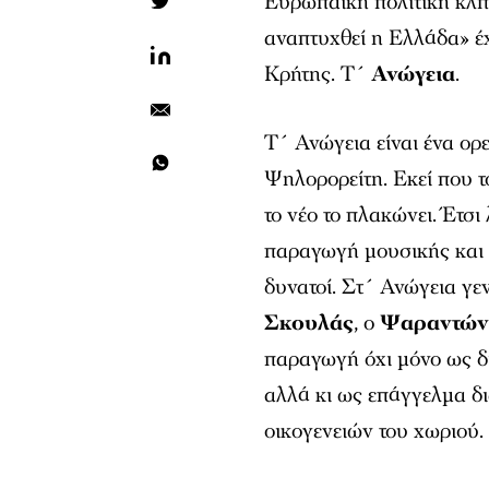
Ευρωπαϊκή πολιτική κλπ
αναπτυχθεί η Ελλάδα» έχ
Κρήτης. Τ´
Ανώγεια
.
Τ´ Ανώγεια είναι ένα ορ
Ψηλορορείτη. Εκεί που το 
το νέο το πλακώνει. Έτσι
παραγωγή μουσικής και μ
δυνατοί. Στ´ Ανώγεια γ
Σκουλάς
, ο
Ψαραντών
παραγωγή όχι μόνο ως δ
αλλά κι ως επάγγελμα δ
οικογενειών του χωριού.